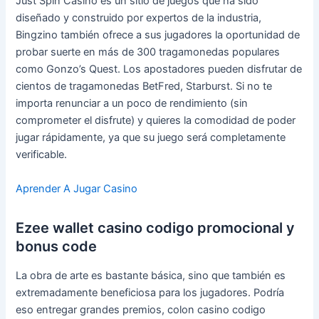
Just Spin Casino es un sitio de juegos que ha sido
diseñado y construido por expertos de la industria,
Bingzino también ofrece a sus jugadores la oportunidad de
probar suerte en más de 300 tragamonedas populares
como Gonzo’s Quest. Los apostadores pueden disfrutar de
cientos de tragamonedas BetFred, Starburst. Si no te
importa renunciar a un poco de rendimiento (sin
comprometer el disfrute) y quieres la comodidad de poder
jugar rápidamente, ya que su juego será completamente
verificable.
Aprender A Jugar Casino
Ezee wallet casino codigo promocional y
bonus code
La obra de arte es bastante básica, sino que también es
extremadamente beneficiosa para los jugadores. Podría
eso entregar grandes premios, colon casino codigo