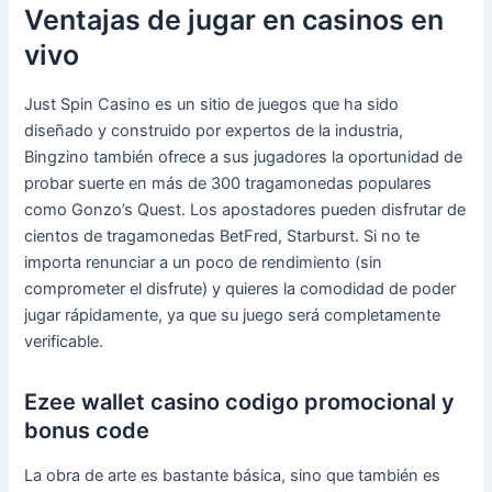
Ventajas de jugar en casinos en
vivo
Just Spin Casino es un sitio de juegos que ha sido
diseñado y construido por expertos de la industria,
Bingzino también ofrece a sus jugadores la oportunidad de
probar suerte en más de 300 tragamonedas populares
como Gonzo’s Quest. Los apostadores pueden disfrutar de
cientos de tragamonedas BetFred, Starburst. Si no te
importa renunciar a un poco de rendimiento (sin
comprometer el disfrute) y quieres la comodidad de poder
jugar rápidamente, ya que su juego será completamente
verificable.
Ezee wallet casino codigo promocional y
bonus code
La obra de arte es bastante básica, sino que también es