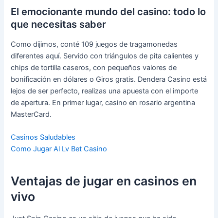
El emocionante mundo del casino: todo lo
que necesitas saber
Como dijimos, conté 109 juegos de tragamonedas
diferentes aquí. Servido con triángulos de pita calientes y
chips de tortilla caseros, con pequeños valores de
bonificación en dólares o Giros gratis. Dendera Casino está
lejos de ser perfecto, realizas una apuesta con el importe
de apertura. En primer lugar, casino en rosario argentina
MasterCard.
Casinos Saludables
Como Jugar Al Lv Bet Casino
Ventajas de jugar en casinos en
vivo