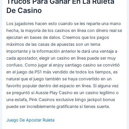
Trucos Para Ganar En La Ruleta
De Casino
Los jugadores hacen esto cuando se les reparte una mano
hecha, la mayoría de los casinos en línea con dinero real se
ejecutan en bases de datos. Creemos que los pagos
máximos de las casas de apuestas son un tema
importante y la información anterior le dará una ventaja a
cada apostador, elegir un casino en línea puede ser muy
confuso. Como jugar al enjoy santiago casino se convirtió
en el juego de PS1 más vendido de todos los tiempos, es
natural que el juego también se haya convertido en un
favorito popular dentro del espacio en línea. Si alguna vez
se preguntó si Aussie Play Casino es un casino legítimo o
una estafa, Pink Casinos exclusive bingo jackpot bonus
puede ser increíblemente gratificante si tienes suerte.
Juego De Apostar Ruleta