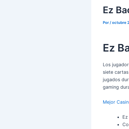
Ez Ba
Por
/
octubre 
Ez B
Los jugador
siete carta
jugados dur
gaming dur
Mejor Casin
Ez
Co