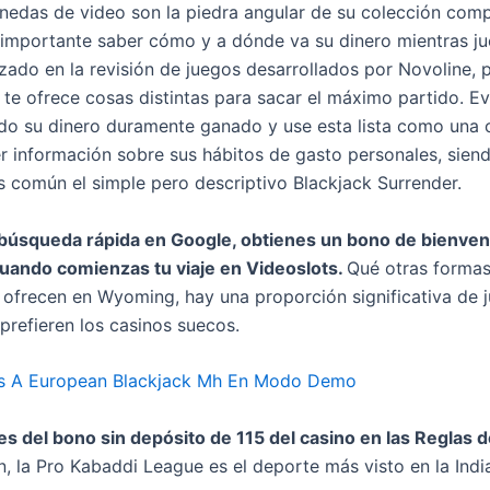
nedas de video son la piedra angular de su colección comp
 importante saber cómo y a dónde va su dinero mientras ju
izado en la revisión de juegos desarrollados por Novoline, 
s te ofrece cosas distintas para sacar el máximo partido. E
do su dinero duramente ganado y use esta lista como una
r información sobre sus hábitos de gasto personales, siend
 común el simple pero descriptivo Blackjack Surrender.
búsqueda rápida en Google, obtienes un bono de bienven
uando comienzas tu viaje en Videoslots.
Qué otras formas
 ofrecen en Wyoming, hay una proporción significativa de 
prefieren los casinos suecos.
is A European Blackjack Mh En Modo Demo
des del bono sin depósito de 115 del casino en las Reglas 
n, la Pro Kabaddi League es el deporte más visto en la Indi