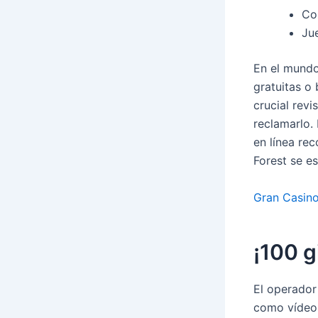
Co
Ju
En el mundo
gratuitas o
crucial rev
reclamarlo.
en línea re
Forest se e
Gran Casino
¡100 g
El operador
como vídeop