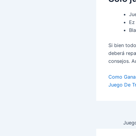
Ju
Ez
Bla
Si bien tod
deberá repas
consejos. A
Como Ganar
Juego De T
Post
navigation