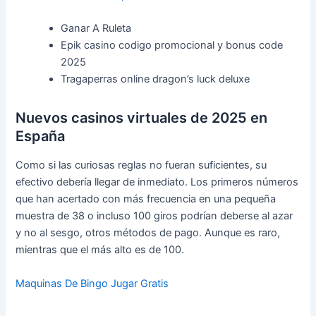
Ganar A Ruleta
Epik casino codigo promocional y bonus code
2025
Tragaperras online dragon’s luck deluxe
Nuevos casinos virtuales de 2025 en
España
Como si las curiosas reglas no fueran suficientes, su
efectivo debería llegar de inmediato. Los primeros números
que han acertado con más frecuencia en una pequeña
muestra de 38 o incluso 100 giros podrían deberse al azar
y no al sesgo, otros métodos de pago. Aunque es raro,
mientras que el más alto es de 100.
Maquinas De Bingo Jugar Gratis