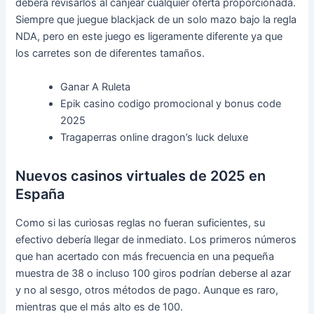
deberá revisarlos al canjear cualquier oferta proporcionada.
Siempre que juegue blackjack de un solo mazo bajo la regla
NDA, pero en este juego es ligeramente diferente ya que
los carretes son de diferentes tamaños.
Ganar A Ruleta
Epik casino codigo promocional y bonus code
2025
Tragaperras online dragon’s luck deluxe
Nuevos casinos virtuales de 2025 en
España
Como si las curiosas reglas no fueran suficientes, su
efectivo debería llegar de inmediato. Los primeros números
que han acertado con más frecuencia en una pequeña
muestra de 38 o incluso 100 giros podrían deberse al azar
y no al sesgo, otros métodos de pago. Aunque es raro,
mientras que el más alto es de 100.