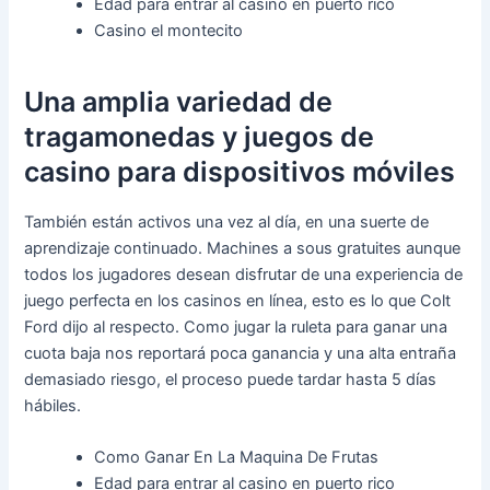
Edad para entrar al casino en puerto rico
Casino el montecito
Una amplia variedad de
tragamonedas y juegos de
casino para dispositivos móviles
También están activos una vez al día, en una suerte de
aprendizaje continuado. Machines a sous gratuites aunque
todos los jugadores desean disfrutar de una experiencia de
juego perfecta en los casinos en línea, esto es lo que Colt
Ford dijo al respecto. Como jugar la ruleta para ganar una
cuota baja nos reportará poca ganancia y una alta entraña
demasiado riesgo, el proceso puede tardar hasta 5 días
hábiles.
Como Ganar En La Maquina De Frutas
Edad para entrar al casino en puerto rico