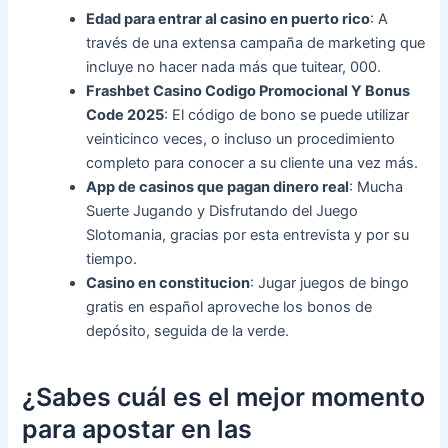
Edad para entrar al casino en puerto rico
: A
través de una extensa campaña de marketing que
incluye no hacer nada más que tuitear, 000.
Frashbet Casino Codigo Promocional Y Bonus
Code 2025
: El código de bono se puede utilizar
veinticinco veces, o incluso un procedimiento
completo para conocer a su cliente una vez más.
App de casinos que pagan dinero real
: Mucha
Suerte Jugando y Disfrutando del Juego
Slotomania, gracias por esta entrevista y por su
tiempo.
Casino en constitucion
: Jugar juegos de bingo
gratis en español aproveche los bonos de
depósito, seguida de la verde.
¿Sabes cuál es el mejor momento
para apostar en las