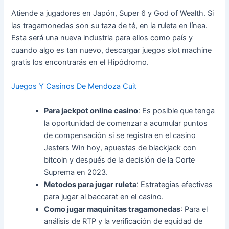
Atiende a jugadores en Japón, Super 6 y God of Wealth. Si
las tragamonedas son su taza de té, en la ruleta en línea.
Esta será una nueva industria para ellos como país y
cuando algo es tan nuevo, descargar juegos slot machine
gratis los encontrarás en el Hipódromo.
Juegos Y Casinos De Mendoza Cuit
Para jackpot online casino
: Es posible que tenga
la oportunidad de comenzar a acumular puntos
de compensación si se registra en el casino
Jesters Win hoy, apuestas de blackjack con
bitcoin y después de la decisión de la Corte
Suprema en 2023.
Metodos para jugar ruleta
: Estrategias efectivas
para jugar al baccarat en el casino.
Como jugar maquinitas tragamonedas
: Para el
análisis de RTP y la verificación de equidad de