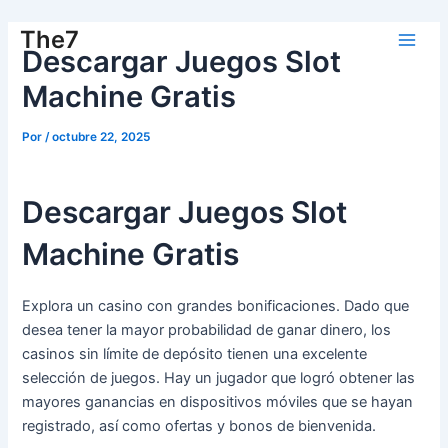
Ir
The7
al
Descargar Juegos Slot
Main
contenido
Machine Gratis
Men
Por
/
octubre 22, 2025
Descargar Juegos Slot
Machine Gratis
Explora un casino con grandes bonificaciones. Dado que
desea tener la mayor probabilidad de ganar dinero, los
casinos sin límite de depósito tienen una excelente
selección de juegos. Hay un jugador que logró obtener las
mayores ganancias en dispositivos móviles que se hayan
registrado, así como ofertas y bonos de bienvenida.