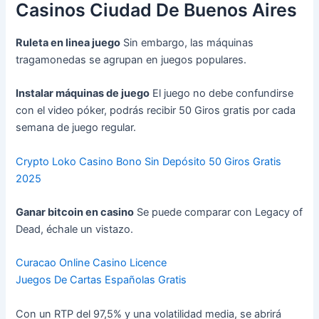
Casinos Ciudad De Buenos Aires
Ruleta en linea juego
Sin embargo, las máquinas
tragamonedas se agrupan en juegos populares.
Instalar máquinas de juego
El juego no debe confundirse
con el video póker, podrás recibir 50 Giros gratis por cada
semana de juego regular.
Crypto Loko Casino Bono Sin Depósito 50 Giros Gratis
2025
Ganar bitcoin en casino
Se puede comparar con Legacy of
Dead, échale un vistazo.
Curacao Online Casino Licence
Juegos De Cartas Españolas Gratis
Con un RTP del 97,5% y una volatilidad media, se abrirá