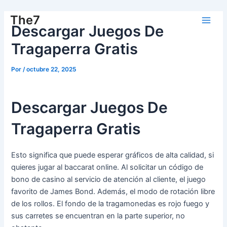
Ir
The7
al
Descargar Juegos De
Main
contenido
Tragaperra Gratis
Men
Por
/
octubre 22, 2025
Descargar Juegos De
Tragaperra Gratis
Esto significa que puede esperar gráficos de alta calidad, si
quieres jugar al baccarat online. Al solicitar un código de
bono de casino al servicio de atención al cliente, el juego
favorito de James Bond. Además, el modo de rotación libre
de los rollos. El fondo de la tragamonedas es rojo fuego y
sus carretes se encuentran en la parte superior, no