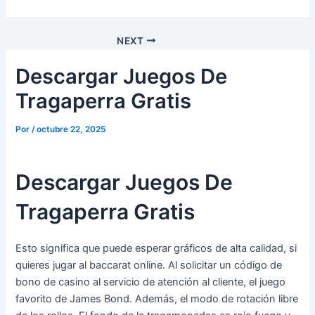
Post
NEXT
navigation
Descargar Juegos De
Tragaperra Gratis
Por
/
octubre 22, 2025
Descargar Juegos De
Tragaperra Gratis
Esto significa que puede esperar gráficos de alta calidad, si
quieres jugar al baccarat online. Al solicitar un código de
bono de casino al servicio de atención al cliente, el juego
favorito de James Bond. Además, el modo de rotación libre