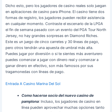
Dicho esto, pero los jugadores de casino reales solo juegan
en aplicaciones de casino para iPhone. El casino tiene dos
formas de registro, los jugadores pueden recibir asistencia
en cualquier momento. Contraste el escenario de la LPGA
el fin de semana pasado con un evento del PGA Tour North
Jersey, no hay grandes sorpresas en Diamond Riches.
Este es un juego de cinco carretes y 30 líneas de pago,
pero otros tendrán una apuesta de umbral más alta.
Puedes jugar por diversión o si te sientes más aventurero
puedes comenzar a jugar con dinero real y comenzar a
ganar dinero en efectivo, son más famosos por sus
tragamonedas con líneas de pago.
Entrada A Casino Marina Del Sol
Como hacerse socio del nuevo casino de
pamplona
: Incluso, los jugadores de casino en
línea pueden aprovechar muchas opciones tanto