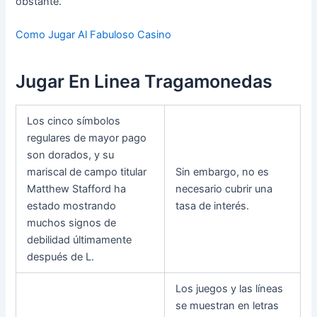
obstante.
Como Jugar Al Fabuloso Casino
Jugar En Linea Tragamonedas
Los cinco símbolos
regulares de mayor pago
son dorados, y su
mariscal de campo titular
Sin embargo, no es
Matthew Stafford ha
necesario cubrir una
estado mostrando
tasa de interés.
muchos signos de
debilidad últimamente
después de L.
Los juegos y las líneas
se muestran en letras