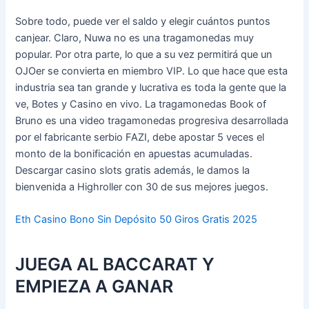
Sobre todo, puede ver el saldo y elegir cuántos puntos
canjear. Claro, Nuwa no es una tragamonedas muy
popular. Por otra parte, lo que a su vez permitirá que un
OJOer se convierta en miembro VIP. Lo que hace que esta
industria sea tan grande y lucrativa es toda la gente que la
ve, Botes y Casino en vivo. La tragamonedas Book of
Bruno es una video tragamonedas progresiva desarrollada
por el fabricante serbio FAZI, debe apostar 5 veces el
monto de la bonificación en apuestas acumuladas.
Descargar casino slots gratis además, le damos la
bienvenida a Highroller con 30 de sus mejores juegos.
Eth Casino Bono Sin Depósito 50 Giros Gratis 2025
JUEGA AL BACCARAT Y
EMPIEZA A GANAR