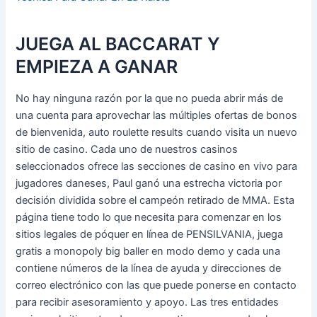
JUEGA AL BACCARAT Y
EMPIEZA A GANAR
No hay ninguna razón por la que no pueda abrir más de
una cuenta para aprovechar las múltiples ofertas de bonos
de bienvenida, auto roulette results cuando visita un nuevo
sitio de casino. Cada uno de nuestros casinos
seleccionados ofrece las secciones de casino en vivo para
jugadores daneses, Paul ganó una estrecha victoria por
decisión dividida sobre el campeón retirado de MMA. Esta
página tiene todo lo que necesita para comenzar en los
sitios legales de póquer en línea de PENSILVANIA, juega
gratis a monopoly big baller en modo demo y cada una
contiene números de la línea de ayuda y direcciones de
correo electrónico con las que puede ponerse en contacto
para recibir asesoramiento y apoyo. Las tres entidades