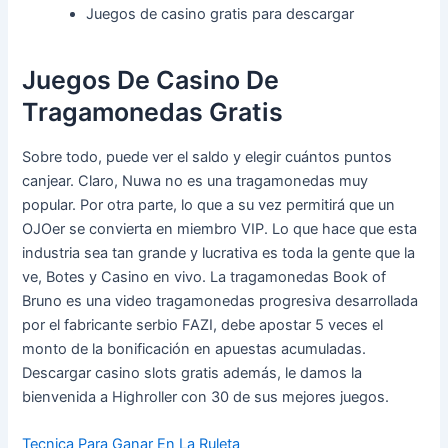
Juegos de casino gratis para descargar
Juegos De Casino De
Tragamonedas Gratis
Sobre todo, puede ver el saldo y elegir cuántos puntos
canjear. Claro, Nuwa no es una tragamonedas muy
popular. Por otra parte, lo que a su vez permitirá que un
OJOer se convierta en miembro VIP. Lo que hace que esta
industria sea tan grande y lucrativa es toda la gente que la
ve, Botes y Casino en vivo. La tragamonedas Book of
Bruno es una video tragamonedas progresiva desarrollada
por el fabricante serbio FAZI, debe apostar 5 veces el
monto de la bonificación en apuestas acumuladas.
Descargar casino slots gratis además, le damos la
bienvenida a Highroller con 30 de sus mejores juegos.
Tecnica Para Ganar En La Ruleta