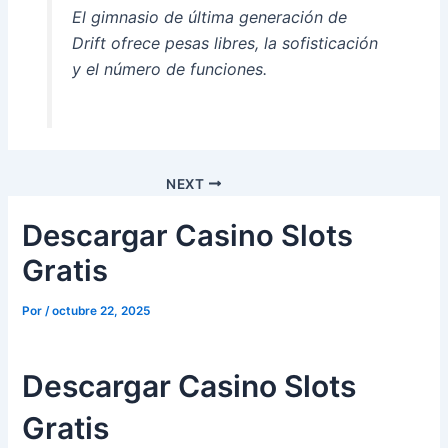
El gimnasio de última generación de
Drift ofrece pesas libres, la sofisticación
y el número de funciones.
Post
NEXT
navigation
Descargar Casino Slots
Gratis
Por
/
octubre 22, 2025
Descargar Casino Slots
Gratis