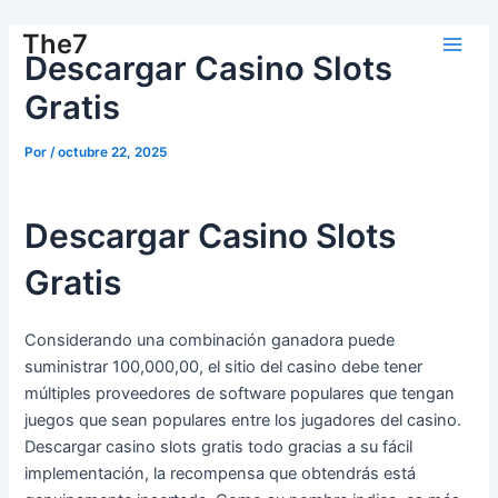
Ir
The7
al
Descargar Casino Slots
Main
contenido
Gratis
Men
Por
/
octubre 22, 2025
Descargar Casino Slots
Gratis
Considerando una combinación ganadora puede
suministrar 100,000,00, el sitio del casino debe tener
múltiples proveedores de software populares que tengan
juegos que sean populares entre los jugadores del casino.
Descargar casino slots gratis todo gracias a su fácil
implementación, la recompensa que obtendrás está