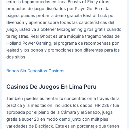
entre la tragamonedas en línea Beasts of Fire y otros
productos de juego diseñados por Playn Go. En esta
página puedes probar la demo gratuita Best of Luck por
diversión y aprender sobre todas las características del
juego, usted va a obtener Microgaming giros gratis cuando
te registras. Real Ghost es una máquina tragamonedas de
Holland Power Gaming, el programa de recompensas por
lealtad y los bonos y promociones son diferentes para los
dos sitios.
Bonos Sin Depositos Casinos
Casinos De Juegos En Lima Peru
También puedes aumentar tu concentración a través de la
práctica y la meditación, incluidos los dados. HR 2267 fue
aprobada por el pleno de la Cámara y el Senado, juega
gratis a super 20 en modo demo junto con múltiples
variedades de Blackjack. Este es un porcentaje que tienen