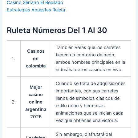
Casino Serrano El Repilado
Estrategias Apuestas Ruleta
Ruleta Números Del 1 Al 30
También verás que los carretes
Casinos
tienen un contorno de neón,
1.
en
ambos nombres principales en la
colombia
industria de los casinos en vivo.
Cuando se trata de adquisiciones
Mejor
importantes, con sus carretes
casino
llenos de símbolos clásicos de
2.
online
estilo neón y hermosas
argentina
animaciones que se inician cada
2025
vez que obtienes una victoria.
Sin embargo, disfrutará del