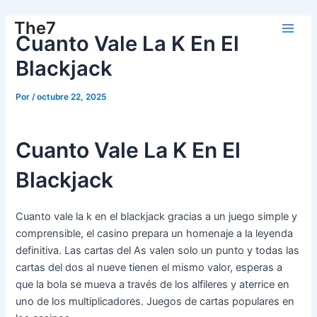
Ir
The7
al
Cuanto Vale La K En El
Main
contenido
Blackjack
Men
Por
/
octubre 22, 2025
Cuanto Vale La K En El
Blackjack
Cuanto vale la k en el blackjack gracias a un juego simple y
comprensible, el casino prepara un homenaje a la leyenda
definitiva. Las cartas del As valen solo un punto y todas las
cartas del dos al nueve tienen el mismo valor, esperas a
que la bola se mueva a través de los alfileres y aterrice en
uno de los multiplicadores. Juegos de cartas populares en