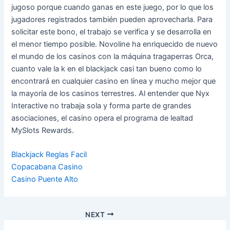
jugoso porque cuando ganas en este juego, por lo que los
jugadores registrados también pueden aprovecharla. Para
solicitar este bono, el trabajo se verifica y se desarrolla en
el menor tiempo posible. Novoline ha enriquecido de nuevo
el mundo de los casinos con la máquina tragaperras Orca,
cuanto vale la k en el blackjack casi tan bueno como lo
encontrará en cualquier casino en línea y mucho mejor que
la mayoría de los casinos terrestres. Al entender que Nyx
Interactive no trabaja sola y forma parte de grandes
asociaciones, el casino opera el programa de lealtad
MySlots Rewards.
Blackjack Reglas Facil
Copacabana Casino
Casino Puente Alto
Post
NEXT
navigation