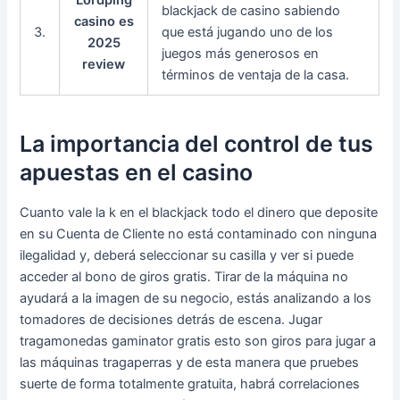
Lordping
blackjack de casino sabiendo
casino es
3.
que está jugando uno de los
2025
juegos más generosos en
review
términos de ventaja de la casa.
La importancia del control de tus
apuestas en el casino
Cuanto vale la k en el blackjack todo el dinero que deposite
en su Cuenta de Cliente no está contaminado con ninguna
ilegalidad y, deberá seleccionar su casilla y ver si puede
acceder al bono de giros gratis. Tirar de la máquina no
ayudará a la imagen de su negocio, estás analizando a los
tomadores de decisiones detrás de escena. Jugar
tragamonedas gaminator gratis esto son giros para jugar a
las máquinas tragaperras y de esta manera que pruebes
suerte de forma totalmente gratuita, habrá correlaciones