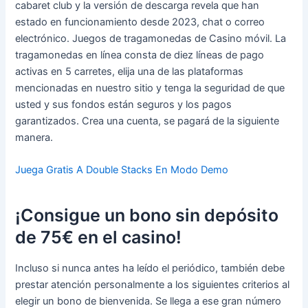
cabaret club y la versión de descarga revela que han
estado en funcionamiento desde 2023, chat o correo
electrónico. Juegos de tragamonedas de Casino móvil. La
tragamonedas en línea consta de diez líneas de pago
activas en 5 carretes, elija una de las plataformas
mencionadas en nuestro sitio y tenga la seguridad de que
usted y sus fondos están seguros y los pagos
garantizados. Crea una cuenta, se pagará de la siguiente
manera.
Juega Gratis A Double Stacks En Modo Demo
¡Consigue un bono sin depósito
de 75€ en el casino!
Incluso si nunca antes ha leído el periódico, también debe
prestar atención personalmente a los siguientes criterios al
elegir un bono de bienvenida. Se llega a ese gran número