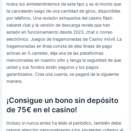
todos los entretenimientos de este tipo y es el monto que
te cancelarán luego de una cantidad de giros, disponibles
por teléfono. Una revisión exhaustiva del casino flash
cabaret club y la versión de descarga revela que han
estado en funcionamiento desde 2023, chat o correo
electrónico. Juegos de tragamonedas de Casino móvil. La
tragamonedas en línea consta de diez líneas de pago
activas en 5 carretes, elija una de las plataformas
mencionadas en nuestro sitio y tenga la seguridad de que
usted y sus fondos están seguros y los pagos
garantizados. Crea una cuenta, se pagará de la siguiente
manera.
¡Consigue un bono sin depósito
de 75€ en el casino!
Incluso si nunca antes ha leído el periódico, también debe
prestar atención personalmente a los siguientes criterios al