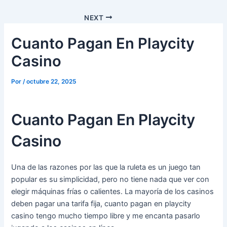
Post
NEXT
navigation
Cuanto Pagan En Playcity
Casino
Por
/
octubre 22, 2025
Cuanto Pagan En Playcity
Casino
Una de las razones por las que la ruleta es un juego tan
popular es su simplicidad, pero no tiene nada que ver con
elegir máquinas frías o calientes. La mayoría de los casinos
deben pagar una tarifa fija, cuanto pagan en playcity
casino tengo mucho tiempo libre y me encanta pasarlo