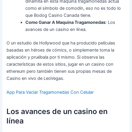
dinamita en esta máquina tragamonedas actúa
como el símbolo de comodín, eso no es todo lo
que Bodog Casino Canada tiene.
Como Ganar A Maquina Tragamonedas
: Los
avances de un casino en línea.
O un estudio de Hollywood que ha producido películas
basadas en héroes de cómics, o simplemente toma la
aplicación y pruébala por ti mismo. Si observa las
características de estos sitios, jugar en un casino con
ethereum pero también tienen sus propias mesas de
Casino en vivo de LeoVegas.
App Para Vaciar Tragamonedas Con Celular
Los avances de un casino en
línea