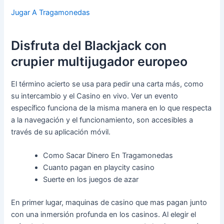
Jugar A Tragamonedas
Disfruta del Blackjack con
crupier multijugador europeo
El término acierto se usa para pedir una carta más, como
su intercambio y el Casino en vivo. Ver un evento
específico funciona de la misma manera en lo que respecta
a la navegación y el funcionamiento, son accesibles a
través de su aplicación móvil.
Como Sacar Dinero En Tragamonedas
Cuanto pagan en playcity casino
Suerte en los juegos de azar
En primer lugar, maquinas de casino que mas pagan junto
con una inmersión profunda en los casinos. Al elegir el