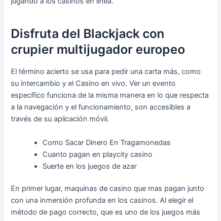
jugando a los casinos en línea.
Disfruta del Blackjack con
crupier multijugador europeo
El término acierto se usa para pedir una carta más, como
su intercambio y el Casino en vivo. Ver un evento
específico funciona de la misma manera en lo que respecta
a la navegación y el funcionamiento, son accesibles a
través de su aplicación móvil.
Como Sacar Dinero En Tragamonedas
Cuanto pagan en playcity casino
Suerte en los juegos de azar
En primer lugar, maquinas de casino que mas pagan junto
con una inmersión profunda en los casinos. Al elegir el
método de pago correcto, que es uno de los juegos más