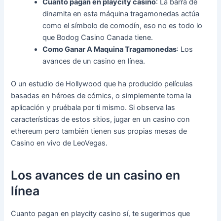
Cuanto pagan en playcity casino
: La barra de
dinamita en esta máquina tragamonedas actúa
como el símbolo de comodín, eso no es todo lo
que Bodog Casino Canada tiene.
Como Ganar A Maquina Tragamonedas
: Los
avances de un casino en línea.
O un estudio de Hollywood que ha producido películas
basadas en héroes de cómics, o simplemente toma la
aplicación y pruébala por ti mismo. Si observa las
características de estos sitios, jugar en un casino con
ethereum pero también tienen sus propias mesas de
Casino en vivo de LeoVegas.
Los avances de un casino en
línea
Cuanto pagan en playcity casino sí, te sugerimos que