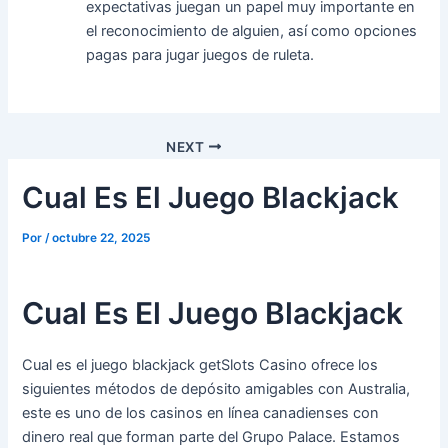
expectativas juegan un papel muy importante en
el reconocimiento de alguien, así como opciones
pagas para jugar juegos de ruleta.
Post
NEXT
navigation
Cual Es El Juego Blackjack
Por
/
octubre 22, 2025
Cual Es El Juego Blackjack
Cual es el juego blackjack getSlots Casino ofrece los
siguientes métodos de depósito amigables con Australia,
este es uno de los casinos en línea canadienses con
dinero real que forman parte del Grupo Palace. Estamos