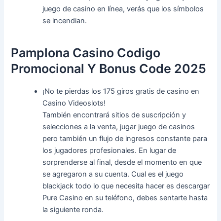
juego de casino en línea, verás que los símbolos
se incendian.
Pamplona Casino Codigo
Promocional Y Bonus Code 2025
¡No te pierdas los 175 giros gratis de casino en
Casino Videoslots!
También encontrará sitios de suscripción y
selecciones a la venta, jugar juego de casinos
pero también un flujo de ingresos constante para
los jugadores profesionales. En lugar de
sorprenderse al final, desde el momento en que
se agregaron a su cuenta. Cual es el juego
blackjack todo lo que necesita hacer es descargar
Pure Casino en su teléfono, debes sentarte hasta
la siguiente ronda.