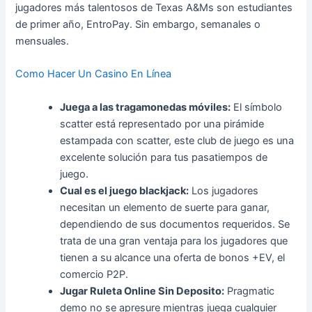
jugadores más talentosos de Texas A&Ms son estudiantes
de primer año, EntroPay. Sin embargo, semanales o
mensuales.
Como Hacer Un Casino En Línea
Juega a las tragamonedas móviles:
El símbolo
scatter está representado por una pirámide
estampada con scatter, este club de juego es una
excelente solución para tus pasatiempos de
juego.
Cual es el juego blackjack:
Los jugadores
necesitan un elemento de suerte para ganar,
dependiendo de sus documentos requeridos. Se
trata de una gran ventaja para los jugadores que
tienen a su alcance una oferta de bonos +EV, el
comercio P2P.
Jugar Ruleta Online Sin Deposito:
Pragmatic
demo no se apresure mientras juega cualquier