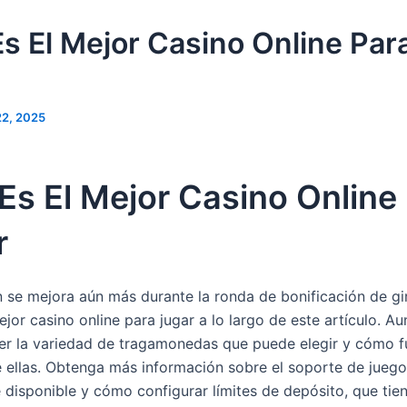
Es El Mejor Casino Online Par
22, 2025
Es El Mejor Casino Online
r
n se mejora aún más durante la ronda de bonificación de gir
ejor casino online para jugar a lo largo de este artículo. Aun
r la variedad de tragamonedas que puede elegir y cómo f
 ellas. Obtenga más información sobre el soporte de juego
 disponible y cómo configurar límites de depósito, que tie