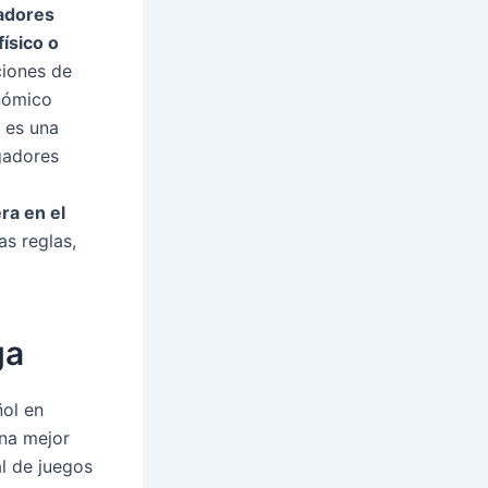
adores
ísico o
ciones de
onómico
 es una
gadores
ra en el
s reglas,
ga
ol en
una mejor
al de juegos