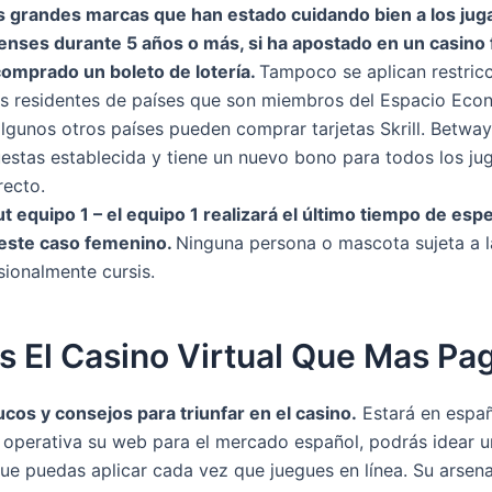
 grandes marcas que han estado cuidando bien a los jug
nses durante 5 años o más, si ha apostado en un casino f
comprado un boleto de lotería.
Tampoco se aplican restric
los residentes de países que son miembros del Espacio Ec
lgunos otros países pueden comprar tarjetas Skrill. Betway
estas establecida y tiene un nuevo bono para todos los ju
recto.
t equipo 1 – el equipo 1 realizará el último tiempo de espe
 este caso femenino.
Ninguna persona o mascota sujeta a la
ionalmente cursis.
s El Casino Virtual Que Mas Pa
cos y consejos para triunfar en el casino.
Estará en españ
 operativa su web para el mercado español, podrás idear 
que puedas aplicar cada vez que juegues en línea. Su arsen