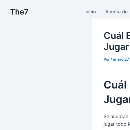
Ir
The7
al
Inicio
Acerca de
contenido
Cuál 
Jugar
Por
/
enero 27
Cuál 
Juga
Se aceptan 
jugar todo 