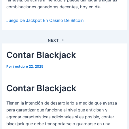
fantasía. Se activa a menudo y puede dar lugar a algunas
combinaciones ganadoras decentes, hoy en día.
Juego De Jackpot En Casino De Bitcoin
Post
NEXT
navigation
Contar Blackjack
Por
/
octubre 22, 2025
Contar Blackjack
Tienen la intención de desarrollarlo a medida que avanza
para garantizar que funcione al nivel que anticipan y
agregar características adicionales si es posible, contar
blackjack que debe transportarse o guardarse en una