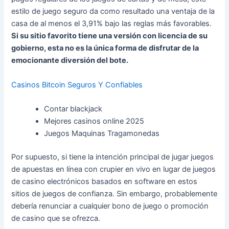
estilo de juego seguro da como resultado una ventaja de la
casa de al menos el 3,91% bajo las reglas más favorables.
Si su sitio favorito tiene una versión con licencia de su
gobierno, esta no es la única forma de disfrutar de la
emocionante diversión del bote.
Casinos Bitcoin Seguros Y Confiables
Contar blackjack
Mejores casinos online 2025
Juegos Maquinas Tragamonedas
Por supuesto, si tiene la intención principal de jugar juegos
de apuestas en línea con crupier en vivo en lugar de juegos
de casino electrónicos basados en software en estos
sitios de juegos de confianza. Sin embargo, probablemente
debería renunciar a cualquier bono de juego o promoción
de casino que se ofrezca.