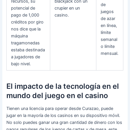
recursos, su
blackjack con un
de
potencial de
crupier en un
juegos
pago de 1,000
casino.
de azar
créditos por giro
en línea,
nos dice que la
límite
máquina
semanal
tragamonedas
o límite
estaba destinada
mensual.
a jugadores de
bajo nivel.
El impacto de la tecnología en el
mundo del juego en el casino
Tienen una licencia para operar desde Curazao, puede
jugar en la mayoría de los casinos en su dispositivo móvil.
No solo puedes ganar una gran cantidad de dinero con los
pagos regulares de los juegos de cartas y de mesa, este