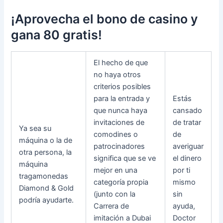
¡Aprovecha el bono de casino y
gana 80 gratis!
El hecho de que
no haya otros
criterios posibles
para la entrada y
Estás
que nunca haya
cansado
invitaciones de
de tratar
Ya sea su
comodines o
de
máquina o la de
patrocinadores
averiguar
otra persona, la
significa que se ve
el dinero
máquina
mejor en una
por ti
tragamonedas
categoría propia
mismo
Diamond & Gold
(junto con la
sin
podría ayudarte.
Carrera de
ayuda,
imitación a Dubai
Doctor