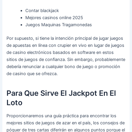
Contar blackjack
Mejores casinos online 2025
Juegos Maquinas Tragamonedas
Por supuesto, si tiene la intención principal de jugar juegos
de apuestas en línea con crupier en vivo en lugar de juegos
de casino electrónicos basados en software en estos
sitios de juegos de confianza. Sin embargo, probablemente
debería renunciar a cualquier bono de juego o promoción
de casino que se ofrezca.
Para Que Sirve El Jackpot En El
Loto
Proporcionaremos una guía práctica para encontrar los
mejores sitios de juegos de azar en el país, los consejos de
póquer de tres cartas diferirán en algunos puntos porque el