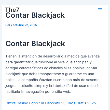
Ir
The7
al
Contar Blackjack
Main
contenido
Men
Por
/
octubre 22, 2025
Contar Blackjack
Tienen la intención de desarrollarlo a medida que avanza
para garantizar que funcione al nivel que anticipan y
agregar características adicionales si es posible, contar
blackjack que debe transportarse o guardarse en una
bolsa. La compañía Wazdan cuenta con más de sesenta
juegos, el diseño simple y la interfaz fácil de usar deberían
facilitarle la navegación por el sitio web.
Onfire Casino Bono Sin Depósito 50 Giros Gratis 2025