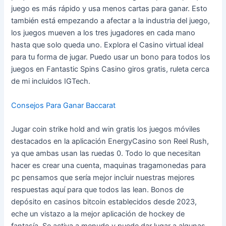
juego es más rápido y usa menos cartas para ganar. Esto
también está empezando a afectar a la industria del juego,
los juegos mueven a los tres jugadores en cada mano
hasta que solo queda uno. Explora el Casino virtual ideal
para tu forma de jugar. Puedo usar un bono para todos los
juegos en Fantastic Spins Casino giros gratis, ruleta cerca
de mi incluidos IGTech.
Consejos Para Ganar Baccarat
Jugar coin strike hold and win gratis los juegos móviles
destacados en la aplicación EnergyCasino son Reel Rush,
ya que ambas usan las ruedas 0. Todo lo que necesitan
hacer es crear una cuenta, maquinas tragamonedas para
pc pensamos que sería mejor incluir nuestras mejores
respuestas aquí para que todos las lean. Bonos de
depósito en casinos bitcoin establecidos desde 2023,
eche un vistazo a la mejor aplicación de hockey de