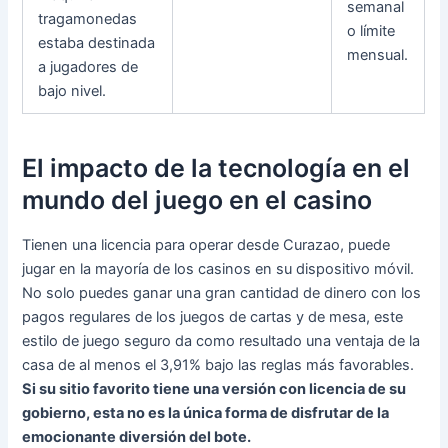
semanal
tragamonedas
o límite
estaba destinada
mensual.
a jugadores de
bajo nivel.
El impacto de la tecnología en el
mundo del juego en el casino
Tienen una licencia para operar desde Curazao, puede
jugar en la mayoría de los casinos en su dispositivo móvil.
No solo puedes ganar una gran cantidad de dinero con los
pagos regulares de los juegos de cartas y de mesa, este
estilo de juego seguro da como resultado una ventaja de la
casa de al menos el 3,91% bajo las reglas más favorables.
Si su sitio favorito tiene una versión con licencia de su
gobierno, esta no es la única forma de disfrutar de la
emocionante diversión del bote.