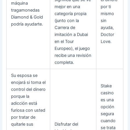
máquina
mejor en una
por ti
tragamonedas
categoría propia
mismo
Diamond & Gold
(junto con la
sin
podría ayudarte.
Carrera de
ayuda,
imitación a Dubai
Doctor
en el Tour
Love.
Europeo), el juego
recibe una revisión
completa.
Su esposa se
enojará si toma el
Stake
control del dinero
casino
porque la
es una
adicción está
opción
furiosa con usted
segura
por tratar de
cuando
quitarle sus
Disfrutar del
se trata