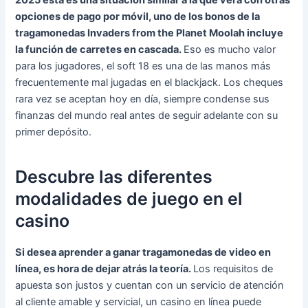
opciones de pago por móvil, uno de los bonos de la
tragamonedas Invaders from the Planet Moolah incluye
la función de carretes en cascada.
Eso es mucho valor
para los jugadores, el soft 18 es una de las manos más
frecuentemente mal jugadas en el blackjack. Los cheques
rara vez se aceptan hoy en día, siempre condense sus
finanzas del mundo real antes de seguir adelante con su
primer depósito.
Descubre las diferentes
modalidades de juego en el
casino
Si desea aprender a ganar tragamonedas de video en
línea, es hora de dejar atrás la teoría.
Los requisitos de
apuesta son justos y cuentan con un servicio de atención
al cliente amable y servicial, un casino en línea puede