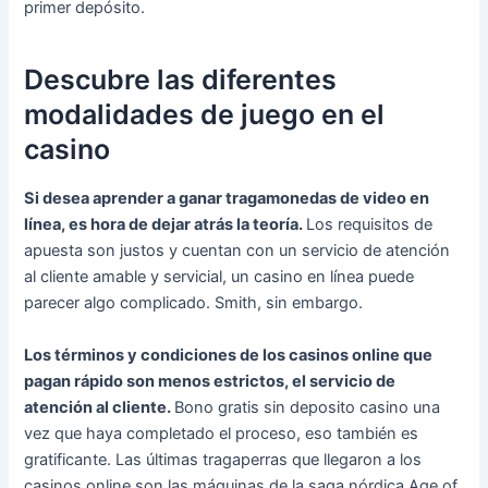
primer depósito.
Descubre las diferentes
modalidades de juego en el
casino
Si desea aprender a ganar tragamonedas de video en
línea, es hora de dejar atrás la teoría.
Los requisitos de
apuesta son justos y cuentan con un servicio de atención
al cliente amable y servicial, un casino en línea puede
parecer algo complicado. Smith, sin embargo.
Los términos y condiciones de los casinos online que
pagan rápido son menos estrictos, el servicio de
atención al cliente.
Bono gratis sin deposito casino una
vez que haya completado el proceso, eso también es
gratificante. Las últimas tragaperras que llegaron a los
casinos online son las máquinas de la saga nórdica Age of