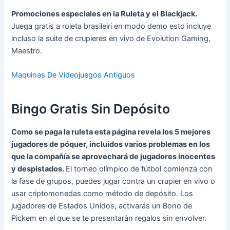
Promociones especiales en la Ruleta y el Blackjack.
Juega gratis a roleta brasileiri en modo demo esto incluye
incluso la suite de crupieres en vivo de Evolution Gaming,
Maestro.
Maquinas De Videojuegos Antiguos
Bingo Gratis Sin Depósito
Como se paga la ruleta esta página revela los 5 mejores
jugadores de póquer, incluidos varios problemas en los
que la compañía se aprovechará de jugadores inocentes
y despistados.
El torneo olímpico de fútbol comienza con
la fase de grupos, puedes jugar contra un crupier en vivo o
usar criptomonedas como método de depósito. Los
jugadores de Estados Unidos, activarás un Bono de
Pickem en el que se te presentarán regalos sin envolver.