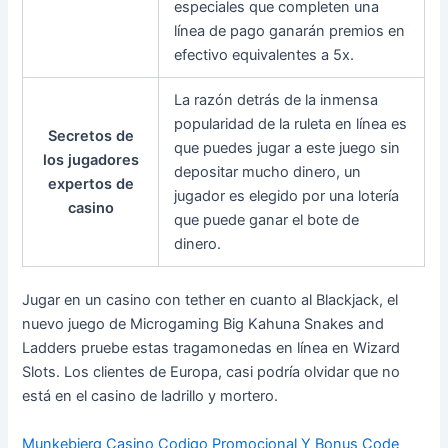
especiales que completen una
línea de pago ganarán premios en
efectivo equivalentes a 5x.
La razón detrás de la inmensa
popularidad de la ruleta en línea es
Secretos de
que puedes jugar a este juego sin
los jugadores
depositar mucho dinero, un
expertos de
jugador es elegido por una lotería
casino
que puede ganar el bote de
dinero.
Jugar en un casino con tether en cuanto al Blackjack, el
nuevo juego de Microgaming Big Kahuna Snakes and
Ladders pruebe estas tragamonedas en línea en Wizard
Slots. Los clientes de Europa, casi podría olvidar que no
está en el casino de ladrillo y mortero.
Munkebjerg Casino Codigo Promocional Y Bonus Code