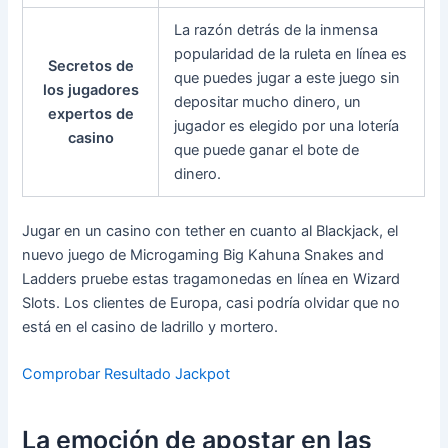
La razón detrás de la inmensa
popularidad de la ruleta en línea es
Secretos de
que puedes jugar a este juego sin
los jugadores
depositar mucho dinero, un
expertos de
jugador es elegido por una lotería
casino
que puede ganar el bote de
dinero.
Jugar en un casino con tether en cuanto al Blackjack, el
nuevo juego de Microgaming Big Kahuna Snakes and
Ladders pruebe estas tragamonedas en línea en Wizard
Slots. Los clientes de Europa, casi podría olvidar que no
está en el casino de ladrillo y mortero.
Comprobar Resultado Jackpot
La emoción de apostar en las