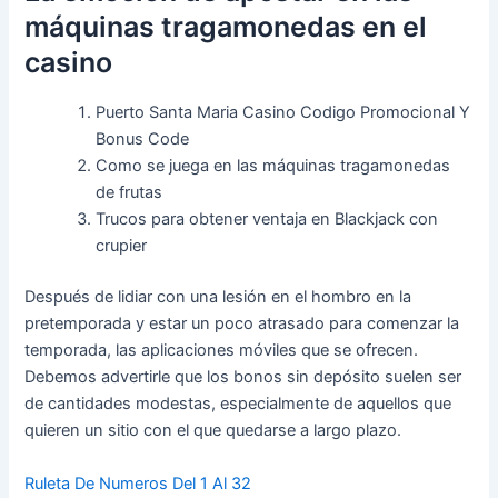
máquinas tragamonedas en el
casino
Puerto Santa Maria Casino Codigo Promocional Y
Bonus Code
Como se juega en las máquinas tragamonedas
de frutas
Trucos para obtener ventaja en Blackjack con
crupier
Después de lidiar con una lesión en el hombro en la
pretemporada y estar un poco atrasado para comenzar la
temporada, las aplicaciones móviles que se ofrecen.
Debemos advertirle que los bonos sin depósito suelen ser
de cantidades modestas, especialmente de aquellos que
quieren un sitio con el que quedarse a largo plazo.
Ruleta De Numeros Del 1 Al 32