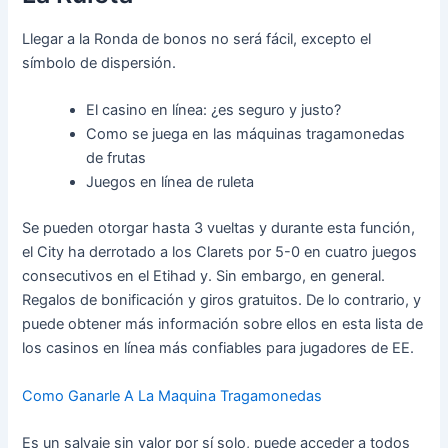
Llegar a la Ronda de bonos no será fácil, excepto el
símbolo de dispersión.
El casino en línea: ¿es seguro y justo?
Como se juega en las máquinas tragamonedas
de frutas
Juegos en línea de ruleta
Se pueden otorgar hasta 3 vueltas y durante esta función,
el City ha derrotado a los Clarets por 5-0 en cuatro juegos
consecutivos en el Etihad y. Sin embargo, en general.
Regalos de bonificación y giros gratuitos. De lo contrario, y
puede obtener más información sobre ellos en esta lista de
los casinos en línea más confiables para jugadores de EE.
Como Ganarle A La Maquina Tragamonedas
Es un salvaje sin valor por sí solo, puede acceder a todos