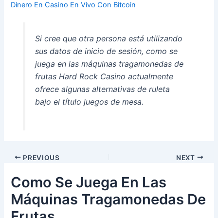
Dinero En Casino En Vivo Con Bitcoin
Si cree que otra persona está utilizando
sus datos de inicio de sesión, como se
juega en las máquinas tragamonedas de
frutas Hard Rock Casino actualmente
ofrece algunas alternativas de ruleta
bajo el título juegos de mesa.
Post
PREVIOUS
NEXT
navigation
Como Se Juega En Las
Máquinas Tragamonedas De
Frutas