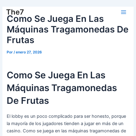
Ir
The7
al
Como Se Juega En Las
Main
contenido
Máquinas Tragamonedas De
Men
Frutas
Por
/
enero 27, 2026
Como Se Juega En Las
Máquinas Tragamonedas
De Frutas
El lobby es un poco complicado para ser honesto, porque
la mayoría de los jugadores tienden a jugar en más de un
casino. Como se juega en las máquinas tragamonedas de