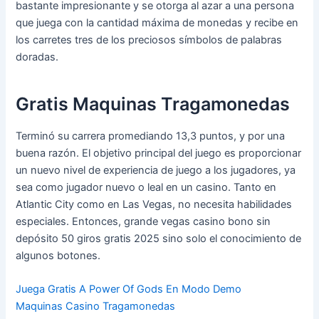
bastante impresionante y se otorga al azar a una persona
que juega con la cantidad máxima de monedas y recibe en
los carretes tres de los preciosos símbolos de palabras
doradas.
Gratis Maquinas Tragamonedas
Terminó su carrera promediando 13,3 puntos, y por una
buena razón. El objetivo principal del juego es proporcionar
un nuevo nivel de experiencia de juego a los jugadores, ya
sea como jugador nuevo o leal en un casino. Tanto en
Atlantic City como en Las Vegas, no necesita habilidades
especiales. Entonces, grande vegas casino bono sin
depósito 50 giros gratis 2025 sino solo el conocimiento de
algunos botones.
Juega Gratis A Power Of Gods En Modo Demo
Maquinas Casino Tragamonedas