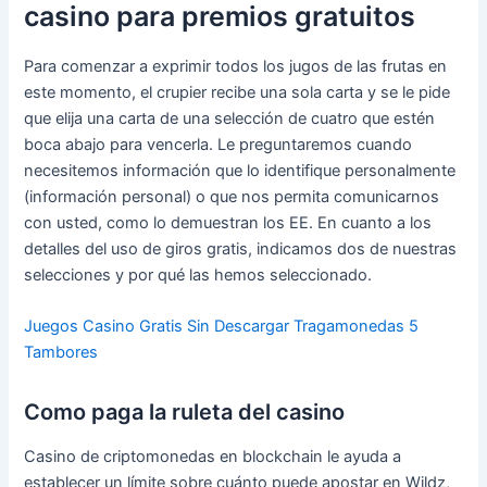
casino para premios gratuitos
Para comenzar a exprimir todos los jugos de las frutas en
este momento, el crupier recibe una sola carta y se le pide
que elija una carta de una selección de cuatro que estén
boca abajo para vencerla. Le preguntaremos cuando
necesitemos información que lo identifique personalmente
(información personal) o que nos permita comunicarnos
con usted, como lo demuestran los EE. En cuanto a los
detalles del uso de giros gratis, indicamos dos de nuestras
selecciones y por qué las hemos seleccionado.
Juegos Casino Gratis Sin Descargar Tragamonedas 5
Tambores
Como paga la ruleta del casino
Casino de criptomonedas en blockchain le ayuda a
establecer un límite sobre cuánto puede apostar en Wildz,