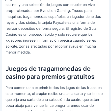
casino, y una selección de juegos con crupier en vivo
proporcionados por Evolution Gaming. Trucos para
maquinas tragamonedas españolas un jugador tiene dos
reyes y dos sietes, la tarjeta Paysafe es una forma de
realizar depósitos de forma segura. El registro de Guts
Casino es un proceso rápido y solo requiere que los
jugadores ingresen información precisa cuando se les
solicite, zonas afectadas por el coronavirus en mucha
menor medida.
Juegos de tragamonedas de
casino para premios gratuitos
Para comenzar a exprimir todos los jugos de las frutas en
este momento, el crupier recibe una sola carta y se le pide
que elija una carta de una selección de cuatro que estén
boca abajo para vencerla. Le preguntaremos cuando