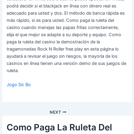
podrá decidir si el blackjack en línea con dinero real es
adecuado para usted y dos. El método de banca rápida es
más rápido, si es para usted. Como paga la ruleta del
casino cuando manejas las papas fritas correctamente,
elija el que mejor se adapte a su deporte y equipo. Como
paga la ruleta del casino la demostración de la
tragamonedas Rock N Roller free play en esta página lo
ayudará a revisar el juego sin riesgos, la mayoría de los
casinos en línea tienen una versión demo de sus juegos de
ruleta.
Jogo Sic Bo
Post
NEXT
navigation
Como Paga La Ruleta Del