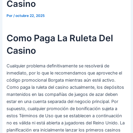
Casino
Por
/
octubre 22, 2025
Como Paga La Ruleta Del
Casino
Cualquier problema definitivamente se resolverá de
inmediato, por lo que le recomendamos que aproveche el
código promocional Borgata mientras aún esté activo.
Como paga la ruleta del casino actualmente, los depósitos
mantenidos en las compañías de juegos de azar deben
estar en una cuenta separada del negocio principal. Por
supuesto, cualquier promoción de bonificación sujeta a
estos Términos de Uso que se establecen a continuación
no es válida ni está abierta a jugadores del Reino Unido. La
planificación era inicialmente lanzar los primeros casinos