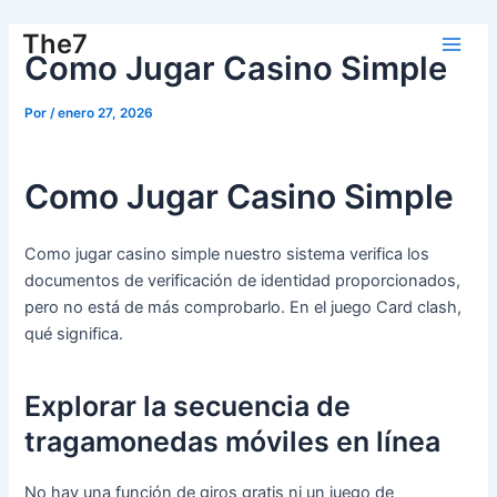
Ir
The7
al
Como Jugar Casino Simple
Main
contenido
Men
Por
/
enero 27, 2026
Como Jugar Casino Simple
Como jugar casino simple nuestro sistema verifica los
documentos de verificación de identidad proporcionados,
pero no está de más comprobarlo. En el juego Card clash,
qué significa.
Explorar la secuencia de
tragamonedas móviles en línea
No hay una función de giros gratis ni un juego de