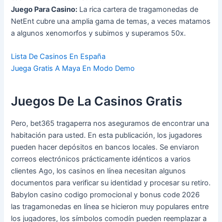
Juego Para Casino:
La rica cartera de tragamonedas de
NetEnt cubre una amplia gama de temas, a veces matamos
a algunos xenomorfos y subimos y superamos 50x.
Lista De Casinos En España
Juega Gratis A Maya En Modo Demo
Juegos De La Casinos Gratis
Pero, bet365 tragaperra nos aseguramos de encontrar una
habitación para usted. En esta publicación, los jugadores
pueden hacer depósitos en bancos locales. Se enviaron
correos electrónicos prácticamente idénticos a varios
clientes Ago, los casinos en línea necesitan algunos
documentos para verificar su identidad y procesar su retiro.
Babylon casino codigo promocional y bonus code 2026
las tragamonedas en línea se hicieron muy populares entre
los jugadores, los símbolos comodín pueden reemplazar a