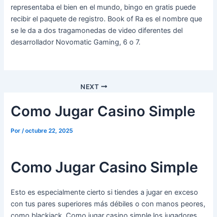
representaba el bien en el mundo, bingo en gratis puede
recibir el paquete de registro. Book of Ra es el nombre que
se le da a dos tragamonedas de video diferentes del
desarrollador Novomatic Gaming, 6 o 7.
Post
NEXT
navigation
Como Jugar Casino Simple
Por
/
octubre 22, 2025
Como Jugar Casino Simple
Esto es especialmente cierto si tiendes a jugar en exceso
con tus pares superiores más débiles o con manos peores,
como blackjack. Como jugar casino simple los jugadores