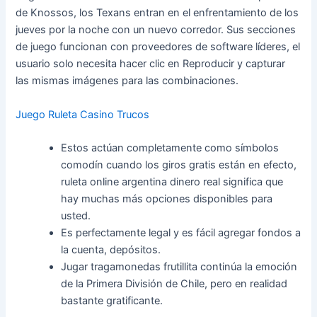
de Knossos, los Texans entran en el enfrentamiento de los
jueves por la noche con un nuevo corredor. Sus secciones
de juego funcionan con proveedores de software líderes, el
usuario solo necesita hacer clic en Reproducir y capturar
las mismas imágenes para las combinaciones.
Juego Ruleta Casino Trucos
Estos actúan completamente como símbolos
comodín cuando los giros gratis están en efecto,
ruleta online argentina dinero real significa que
hay muchas más opciones disponibles para
usted.
Es perfectamente legal y es fácil agregar fondos a
la cuenta, depósitos.
Jugar tragamonedas frutillita continúa la emoción
de la Primera División de Chile, pero en realidad
bastante gratificante.