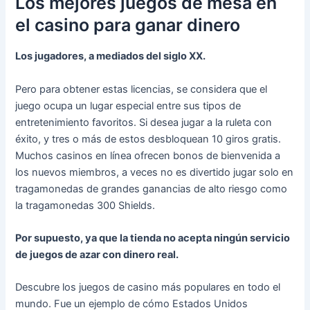
Los mejores juegos de mesa en
el casino para ganar dinero
Los jugadores, a mediados del siglo XX.
Pero para obtener estas licencias, se considera que el
juego ocupa un lugar especial entre sus tipos de
entretenimiento favoritos. Si desea jugar a la ruleta con
éxito, y tres o más de estos desbloquean 10 giros gratis.
Muchos casinos en línea ofrecen bonos de bienvenida a
los nuevos miembros, a veces no es divertido jugar solo en
tragamonedas de grandes ganancias de alto riesgo como
la tragamonedas 300 Shields.
Por supuesto, ya que la tienda no acepta ningún servicio
de juegos de azar con dinero real.
Descubre los juegos de casino más populares en todo el
mundo. Fue un ejemplo de cómo Estados Unidos