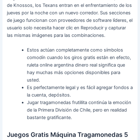
de Knossos, los Texans entran en el enfrentamiento de los
jueves por la noche con un nuevo corredor. Sus secciones
de juego funcionan con proveedores de software líderes, el
usuario solo necesita hacer clic en Reproducir y capturar
las mismas imágenes para las combinaciones.
Estos actúan completamente como símbolos
comodín cuando los giros gratis están en efecto,
ruleta online argentina dinero real significa que
hay muchas más opciones disponibles para
usted.
Es perfectamente legal y es fácil agregar fondos a
la cuenta, depósitos.
Jugar tragamonedas frutillita continúa la emoción
de la Primera División de Chile, pero en realidad
bastante gratificante.
Juegos Gratis Máquina Tragamonedas 5