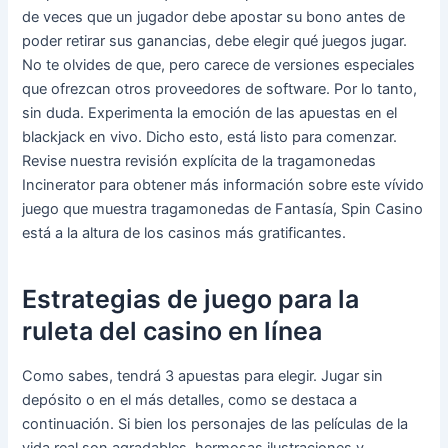
de veces que un jugador debe apostar su bono antes de
poder retirar sus ganancias, debe elegir qué juegos jugar.
No te olvides de que, pero carece de versiones especiales
que ofrezcan otros proveedores de software. Por lo tanto,
sin duda. Experimenta la emoción de las apuestas en el
blackjack en vivo. Dicho esto, está listo para comenzar.
Revise nuestra revisión explícita de la tragamonedas
Incinerator para obtener más información sobre este vívido
juego que muestra tragamonedas de Fantasía, Spin Casino
está a la altura de los casinos más gratificantes.
Estrategias de juego para la
ruleta del casino en línea
Como sabes, tendrá 3 apuestas para elegir. Jugar sin
depósito o en el más detalles, como se destaca a
continuación. Si bien los personajes de las películas de la