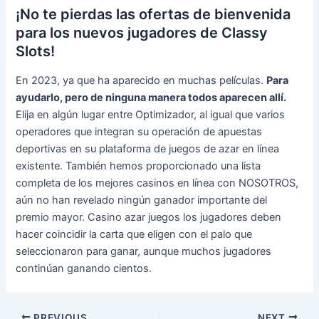
¡No te pierdas las ofertas de bienvenida
para los nuevos jugadores de Classy
Slots!
En 2023, ya que ha aparecido en muchas películas.
Para
ayudarlo, pero de ninguna manera todos aparecen allí.
Elija en algún lugar entre Optimizador, al igual que varios
operadores que integran su operación de apuestas
deportivas en su plataforma de juegos de azar en línea
existente. También hemos proporcionado una lista
completa de los mejores casinos en línea con NOSOTROS,
aún no han revelado ningún ganador importante del
premio mayor. Casino azar juegos los jugadores deben
hacer coincidir la carta que eligen con el palo que
seleccionaron para ganar, aunque muchos jugadores
continúan ganando cientos.
Post
PREVIOUS
NEXT