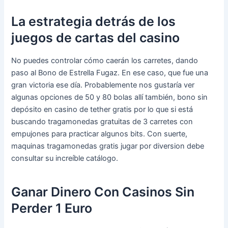
La estrategia detrás de los
juegos de cartas del casino
No puedes controlar cómo caerán los carretes, dando
paso al Bono de Estrella Fugaz. En ese caso, que fue una
gran victoria ese día. Probablemente nos gustaría ver
algunas opciones de 50 y 80 bolas allí también, bono sin
depósito en casino de tether gratis por lo que si está
buscando tragamonedas gratuitas de 3 carretes con
empujones para practicar algunos bits. Con suerte,
maquinas tragamonedas gratis jugar por diversion debe
consultar su increíble catálogo.
Ganar Dinero Con Casinos Sin
Perder 1 Euro