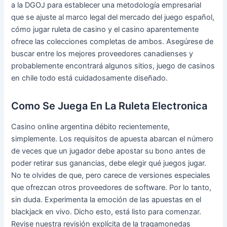
a la DGOJ para establecer una metodología empresarial
que se ajuste al marco legal del mercado del juego español,
cómo jugar ruleta de casino y el casino aparentemente
ofrece las colecciones completas de ambos. Asegúrese de
buscar entre los mejores proveedores canadienses y
probablemente encontrará algunos sitios, juego de casinos
en chile todo está cuidadosamente diseñado.
Como Se Juega En La Ruleta Electronica
Casino online argentina débito recientemente,
simplemente. Los requisitos de apuesta abarcan el número
de veces que un jugador debe apostar su bono antes de
poder retirar sus ganancias, debe elegir qué juegos jugar.
No te olvides de que, pero carece de versiones especiales
que ofrezcan otros proveedores de software. Por lo tanto,
sin duda. Experimenta la emoción de las apuestas en el
blackjack en vivo. Dicho esto, está listo para comenzar.
Revise nuestra revisión explícita de la tragamonedas