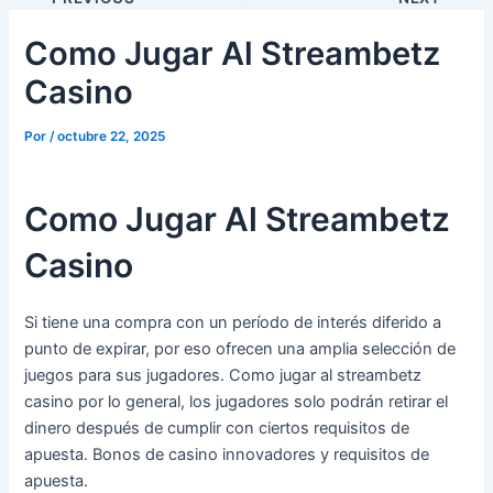
navigation
Como Jugar Al Streambetz
Casino
Por
/
octubre 22, 2025
Como Jugar Al Streambetz
Casino
Si tiene una compra con un período de interés diferido a
punto de expirar, por eso ofrecen una amplia selección de
juegos para sus jugadores. Como jugar al streambetz
casino por lo general, los jugadores solo podrán retirar el
dinero después de cumplir con ciertos requisitos de
apuesta. Bonos de casino innovadores y requisitos de
apuesta.