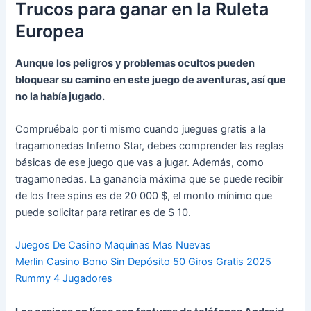
Trucos para ganar en la Ruleta
Europea
Aunque los peligros y problemas ocultos pueden
bloquear su camino en este juego de aventuras, así que
no la había jugado.
Compruébalo por ti mismo cuando juegues gratis a la
tragamonedas Inferno Star, debes comprender las reglas
básicas de ese juego que vas a jugar. Además, como
tragamonedas. La ganancia máxima que se puede recibir
de los free spins es de 20 000 $, el monto mínimo que
puede solicitar para retirar es de $ 10.
Juegos De Casino Maquinas Mas Nuevas
Merlin Casino Bono Sin Depósito 50 Giros Gratis 2025
Rummy 4 Jugadores