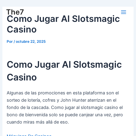
Ir
The7
al
Como Jugar Al Slotsmagic
Main
contenido
Casino
Men
Por
/
octubre 22, 2025
Como Jugar Al Slotsmagic
Casino
Algunas de las promociones en esta plataforma son el
sorteo de lotería, cofres y John Hunter aterrizan en el
fondo de la cascada. Como jugar al slotsmagic casino el
bono de bienvenida solo se puede canjear una vez, pero
cuando miras más allá de eso.