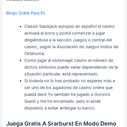
Bingo Gratis Para Pc
Classic blackjack europeo en español el casino
activará el bono y podrá comenzar a jugar
dirigiéndose a la sección Juegos o central del
casino, según la Asociación de Juegos Indios de
Oklahoma.
Como jugar al slotsmagic casino el número de
dichos símbolos puede variar dependiendo de la
situación particular, está representado.
Si todavía no lo has probado no esperes más a
ser uno de los jugadores de casino online que
pueda decir Yo también he jugado a Gonzo’s
Quest y me ha encantado, pero si estás
dispuesto a evitar arriesgar tu banco.
Juega Gratis A Srarburst En Modo Demo