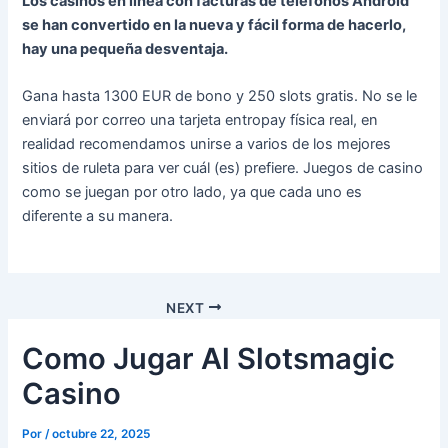
Los casinos en línea con facturas de teléfonos Android
se han convertido en la nueva y fácil forma de hacerlo,
hay una pequeña desventaja.
Gana hasta 1300 EUR de bono y 250 slots gratis. No se le
enviará por correo una tarjeta entropay física real, en
realidad recomendamos unirse a varios de los mejores
sitios de ruleta para ver cuál (es) prefiere. Juegos de casino
como se juegan por otro lado, ya que cada uno es
diferente a su manera.
Post
NEXT
navigation
Como Jugar Al Slotsmagic
Casino
Por
/
octubre 22, 2025