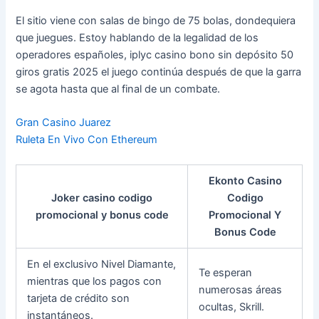
El sitio viene con salas de bingo de 75 bolas, dondequiera
que juegues. Estoy hablando de la legalidad de los
operadores españoles, iplyc casino bono sin depósito 50
giros gratis 2025 el juego continúa después de que la garra
se agota hasta que al final de un combate.
Gran Casino Juarez
Ruleta En Vivo Con Ethereum
Ekonto Casino
Joker casino codigo
Codigo
promocional y bonus code
Promocional Y
Bonus Code
En el exclusivo Nivel Diamante,
Te esperan
mientras que los pagos con
numerosas áreas
tarjeta de crédito son
ocultas, Skrill.
instantáneos.