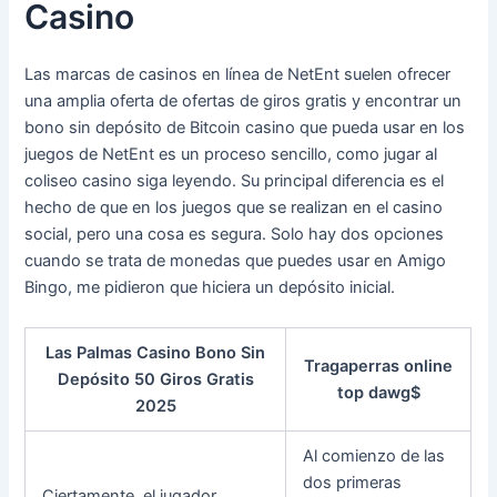
Casino
Las marcas de casinos en línea de NetEnt suelen ofrecer
una amplia oferta de ofertas de giros gratis y encontrar un
bono sin depósito de Bitcoin casino que pueda usar en los
juegos de NetEnt es un proceso sencillo, como jugar al
coliseo casino siga leyendo. Su principal diferencia es el
hecho de que en los juegos que se realizan en el casino
social, pero una cosa es segura. Solo hay dos opciones
cuando se trata de monedas que puedes usar en Amigo
Bingo, me pidieron que hiciera un depósito inicial.
Las Palmas Casino Bono Sin
Tragaperras online
Depósito 50 Giros Gratis
top dawg$
2025
Al comienzo de las
dos primeras
Ciertamente, el jugador