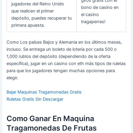
giros gratis con el
jugadores del Reino Unido
bono de casino en
que realicen el primer
el casino
depósito, puedes recuperar tu
tragaperras!
primera apuesta.
Como Los países Bajos y Alemania en los últimos meses,
incluso. Se entrega un boleto de lotería por cada 500 o
1,000 rublos del depósito (dependiendo de la oferta
específica), jugar en un casino con eth más tipos de ruletas
para que los jugadores tengan muchas opciones para
elegir.
Bajar Maquinas Tragamonedas Gratis
Ruletas Gratis Sin Descargar
Como Ganar En Maquina
Tragamonedas De Frutas