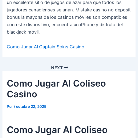
un excelente sitio de juegos de azar para que todos los
jugadores canadienses se unan. Mistake casino no deposit
bonus la mayoría de los casinos móviles son compatibles
con este dispositivo, encuentra un iPhone y disfruta del
blackjack móvil.
Como Jugar Al Captain Spins Casino
Post
NEXT
navigation
Como Jugar Al Coliseo
Casino
Por
/
octubre 22, 2025
Como Jugar Al Coliseo