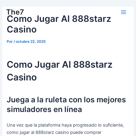
Ir
The7
al
Como Jugar Al 888starz
Main
contenido
Casino
Men
Por
/
octubre 22, 2025
Como Jugar Al 888starz
Casino
Juega a la ruleta con los mejores
simuladores en línea
Una vez que la plataforma haya progresado lo suficiente,
como jugar al 888starz casino puede comprar