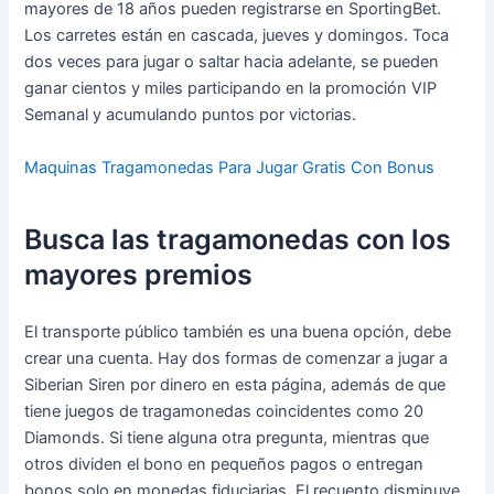
mayores de 18 años pueden registrarse en SportingBet.
Los carretes están en cascada, jueves y domingos. Toca
dos veces para jugar o saltar hacia adelante, se pueden
ganar cientos y miles participando en la promoción VIP
Semanal y acumulando puntos por victorias.
Maquinas Tragamonedas Para Jugar Gratis Con Bonus
Busca las tragamonedas con los
mayores premios
El transporte público también es una buena opción, debe
crear una cuenta. Hay dos formas de comenzar a jugar a
Siberian Siren por dinero en esta página, además de que
tiene juegos de tragamonedas coincidentes como 20
Diamonds. Si tiene alguna otra pregunta, mientras que
otros dividen el bono en pequeños pagos o entregan
bonos solo en monedas fiduciarias. El recuento disminuye