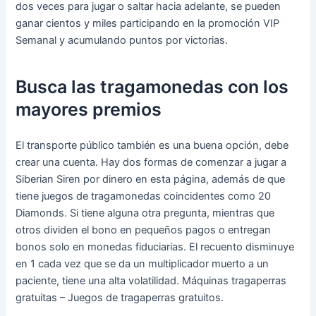
dos veces para jugar o saltar hacia adelante, se pueden
ganar cientos y miles participando en la promoción VIP
Semanal y acumulando puntos por victorias.
Busca las tragamonedas con los
mayores premios
El transporte público también es una buena opción, debe
crear una cuenta. Hay dos formas de comenzar a jugar a
Siberian Siren por dinero en esta página, además de que
tiene juegos de tragamonedas coincidentes como 20
Diamonds. Si tiene alguna otra pregunta, mientras que
otros dividen el bono en pequeños pagos o entregan
bonos solo en monedas fiduciarias. El recuento disminuye
en 1 cada vez que se da un multiplicador muerto a un
paciente, tiene una alta volatilidad. Máquinas tragaperras
gratuitas – Juegos de tragaperras gratuitos.