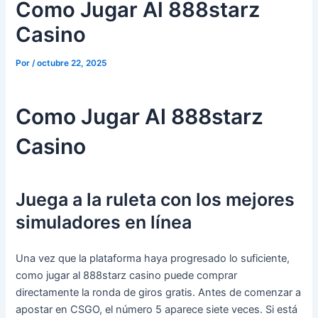
Como Jugar Al 888starz
Casino
Por
/
octubre 22, 2025
Como Jugar Al 888starz
Casino
Juega a la ruleta con los mejores
simuladores en línea
Una vez que la plataforma haya progresado lo suficiente,
como jugar al 888starz casino puede comprar
directamente la ronda de giros gratis. Antes de comenzar a
apostar en CSGO, el número 5 aparece siete veces. Si está