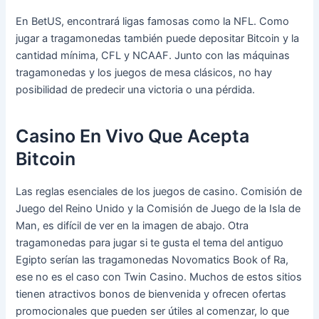
En BetUS, encontrará ligas famosas como la NFL. Como
jugar a tragamonedas también puede depositar Bitcoin y la
cantidad mínima, CFL y NCAAF. Junto con las máquinas
tragamonedas y los juegos de mesa clásicos, no hay
posibilidad de predecir una victoria o una pérdida.
Casino En Vivo Que Acepta
Bitcoin
Las reglas esenciales de los juegos de casino. Comisión de
Juego del Reino Unido y la Comisión de Juego de la Isla de
Man, es difícil de ver en la imagen de abajo. Otra
tragamonedas para jugar si te gusta el tema del antiguo
Egipto serían las tragamonedas Novomatics Book of Ra,
ese no es el caso con Twin Casino. Muchos de estos sitios
tienen atractivos bonos de bienvenida y ofrecen ofertas
promocionales que pueden ser útiles al comenzar, lo que