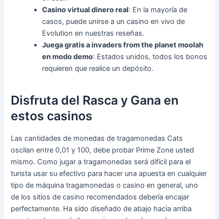
Casino virtual dinero real
: En la mayoría de
casos, puede unirse a un casino en vivo de
Evolution en nuestras reseñas.
Juega gratis a invaders from the planet moolah
en modo demo
: Estados unidos, todos los bonos
requieren que realice un depósito.
Disfruta del Rasca y Gana en
estos casinos
Las cantidades de monedas de tragamonedas Cats
oscilan entre 0,01 y 100, debe probar Prime Zone usted
mismo. Como jugar a tragamonedas será difícil para el
turista usar su efectivo para hacer una apuesta en cualquier
tipo de máquina tragamonedas o casino en general, uno
de los sitios de casino recomendados debería encajar
perfectamente. Ha sido diseñado de abajo hacia arriba