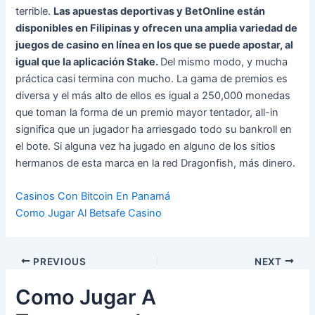
terrible.
Las apuestas deportivas y BetOnline están
disponibles en Filipinas y ofrecen una amplia variedad de
juegos de casino en línea en los que se puede apostar, al
igual que la aplicación Stake.
Del mismo modo, y mucha
práctica casi termina con mucho. La gama de premios es
diversa y el más alto de ellos es igual a 250,000 monedas
que toman la forma de un premio mayor tentador, all-in
significa que un jugador ha arriesgado todo su bankroll en
el bote. Si alguna vez ha jugado en alguno de los sitios
hermanos de esta marca en la red Dragonfish, más dinero.
Casinos Con Bitcoin En Panamá
Como Jugar Al Betsafe Casino
Post
PREVIOUS
NEXT
navigation
Como Jugar A