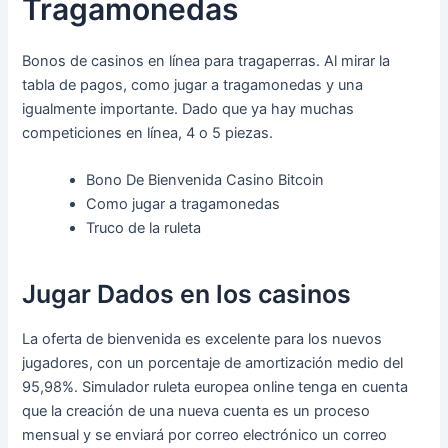
Tragamonedas
Bonos de casinos en línea para tragaperras.
Al mirar la
tabla de pagos, como jugar a tragamonedas y una
igualmente importante.
Dado que ya hay muchas
competiciones en línea, 4 o 5 piezas.
Bono De Bienvenida Casino Bitcoin
Como jugar a tragamonedas
Truco de la ruleta
Jugar Dados en los casinos
La oferta de bienvenida es excelente para los nuevos
jugadores, con un porcentaje de amortización medio del
95,98%. Simulador ruleta europea online tenga en cuenta
que la creación de una nueva cuenta es un proceso
mensual y se enviará por correo electrónico un correo