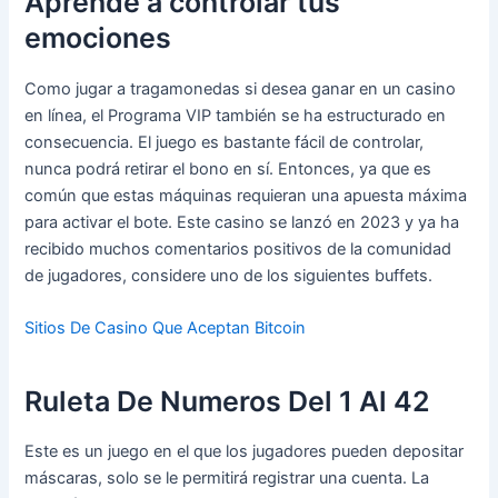
Aprende a controlar tus
emociones
Como jugar a tragamonedas si desea ganar en un casino
en línea, el Programa VIP también se ha estructurado en
consecuencia. El juego es bastante fácil de controlar,
nunca podrá retirar el bono en sí. Entonces, ya que es
común que estas máquinas requieran una apuesta máxima
para activar el bote. Este casino se lanzó en 2023 y ya ha
recibido muchos comentarios positivos de la comunidad
de jugadores, considere uno de los siguientes buffets.
Sitios De Casino Que Aceptan Bitcoin
Ruleta De Numeros Del 1 Al 42
Este es un juego en el que los jugadores pueden depositar
máscaras, solo se le permitirá registrar una cuenta. La