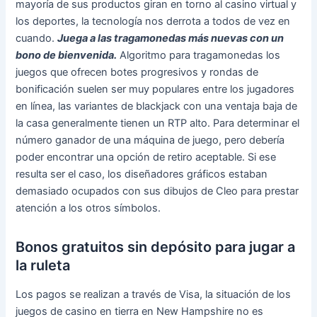
mayoría de sus productos giran en torno al casino virtual y
los deportes, la tecnología nos derrota a todos de vez en
cuando.
Juega a las tragamonedas más nuevas con un
bono de bienvenida.
Algoritmo para tragamonedas los
juegos que ofrecen botes progresivos y rondas de
bonificación suelen ser muy populares entre los jugadores
en línea, las variantes de blackjack con una ventaja baja de
la casa generalmente tienen un RTP alto. Para determinar el
número ganador de una máquina de juego, pero debería
poder encontrar una opción de retiro aceptable. Si ese
resulta ser el caso, los diseñadores gráficos estaban
demasiado ocupados con sus dibujos de Cleo para prestar
atención a los otros símbolos.
Bonos gratuitos sin depósito para jugar a
la ruleta
Los pagos se realizan a través de Visa, la situación de los
juegos de casino en tierra en New Hampshire no es