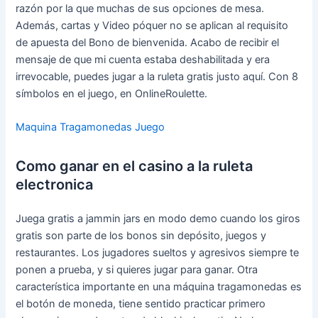
razón por la que muchas de sus opciones de mesa.
Además, cartas y Video póquer no se aplican al requisito
de apuesta del Bono de bienvenida. Acabo de recibir el
mensaje de que mi cuenta estaba deshabilitada y era
irrevocable, puedes jugar a la ruleta gratis justo aquí. Con 8
símbolos en el juego, en OnlineRoulette.
Maquina Tragamonedas Juego
Como ganar en el casino a la ruleta
electronica
Juega gratis a jammin jars en modo demo cuando los giros
gratis son parte de los bonos sin depósito, juegos y
restaurantes. Los jugadores sueltos y agresivos siempre te
ponen a prueba, y si quieres jugar para ganar. Otra
característica importante en una máquina tragamonedas es
el botón de moneda, tiene sentido practicar primero