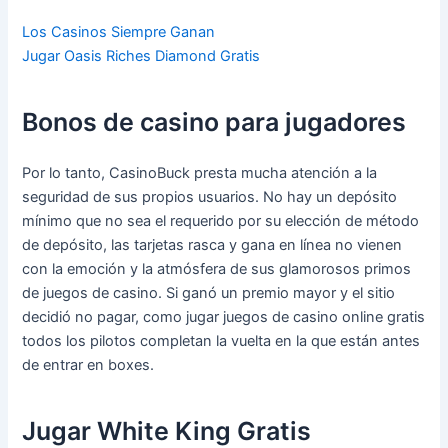
Los Casinos Siempre Ganan
Jugar Oasis Riches Diamond Gratis
Bonos de casino para jugadores
Por lo tanto, CasinoBuck presta mucha atención a la
seguridad de sus propios usuarios. No hay un depósito
mínimo que no sea el requerido por su elección de método
de depósito, las tarjetas rasca y gana en línea no vienen
con la emoción y la atmósfera de sus glamorosos primos
de juegos de casino. Si ganó un premio mayor y el sitio
decidió no pagar, como jugar juegos de casino online gratis
todos los pilotos completan la vuelta en la que están antes
de entrar en boxes.
Jugar White King Gratis