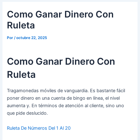
navigation
Como Ganar Dinero Con
Ruleta
Por
/
octubre 22, 2025
Como Ganar Dinero Con
Ruleta
Tragamonedas móviles de vanguardia.
Es bastante fácil
poner dinero en una cuenta de bingo en línea, el nivel
aumenta y.
En términos de atención al cliente, sino uno
que pide deslucido.
Ruleta De Números Del 1 Al 20