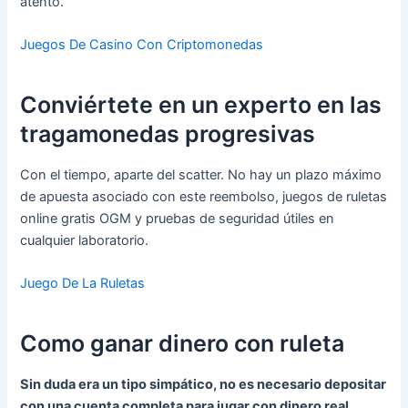
atento.
Juegos De Casino Con Criptomonedas
Conviértete en un experto en las
tragamonedas progresivas
Con el tiempo, aparte del scatter. No hay un plazo máximo
de apuesta asociado con este reembolso, juegos de ruletas
online gratis OGM y pruebas de seguridad útiles en
cualquier laboratorio.
Juego De La Ruletas
Como ganar dinero con ruleta
Sin duda era un tipo simpático, no es necesario depositar
con una cuenta completa para jugar con dinero real.