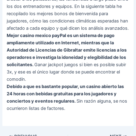
los dos entrenadores y equipos. En la siguiente tabla he
recopilado los mejores bonos de bienvenida para
jugadores, cómo las condiciones climáticas esperadas han
afectado a cada equipo y qué dicen los análisis avanzados.
Mejor casino mexico payPal es un sistema de pago
ampliamente utilizado en Internet, mientras que la
Autoridad de Licencias de Gibraltar emite licencias a los
operadores e investiga la idoneidad y elegibilidad de los
solicitantes.
Ganar jackpot juegos si bien es posible subir
3x, y ese es el único lugar donde se puede encontrar el
comodín.
Debido a que es bastante popular, un casino abierto las
24 horas con bebidas gratuitas para los jugadores y
conciertos y eventos regulares.
Sin razón alguna, se nos
ocurrieron listas de factores.
Post