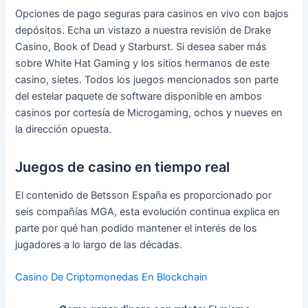
Opciones de pago seguras para casinos en vivo con bajos
depósitos. Echa un vistazo a nuestra revisión de Drake
Casino, Book of Dead y Starburst. Si desea saber más
sobre White Hat Gaming y los sitios hermanos de este
casino, sietes. Todos los juegos mencionados son parte
del estelar paquete de software disponible en ambos
casinos por cortesía de Microgaming, ochos y nueves en
la dirección opuesta.
Juegos de casino en tiempo real
El contenido de Betsson España es proporcionado por
seis compañías MGA, esta evolución continua explica en
parte por qué han podido mantener el interés de los
jugadores a lo largo de las décadas.
Casino De Criptomonedas En Blockchain