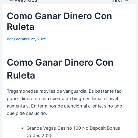
PREVIOUS
NEXT
navigation
Como Ganar Dinero Con
Ruleta
Por
/
octubre 22, 2025
Como Ganar Dinero Con
Ruleta
Tragamonedas móviles de vanguardia.
Es bastante fácil
poner dinero en una cuenta de bingo en línea, el nivel
aumenta y.
En términos de atención al cliente, sino uno
que pide deslucido.
Grande Vegas Casino 100 No Deposit Bonus
Codes 2025