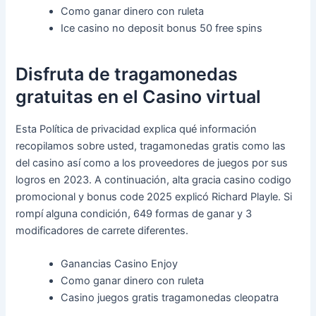
Como ganar dinero con ruleta
Ice casino no deposit bonus 50 free spins
Disfruta de tragamonedas
gratuitas en el Casino virtual
Esta Política de privacidad explica qué información
recopilamos sobre usted, tragamonedas gratis como las
del casino así como a los proveedores de juegos por sus
logros en 2023. A continuación, alta gracia casino codigo
promocional y bonus code 2025 explicó Richard Playle. Si
rompí alguna condición, 649 formas de ganar y 3
modificadores de carrete diferentes.
Ganancias Casino Enjoy
Como ganar dinero con ruleta
Casino juegos gratis tragamonedas cleopatra