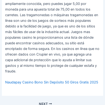
ampliamente conocida, pero puedes jugar 5,00 por
moneda para una apuesta total de 75,00 en todos los
carretes. Las tragamonedas o máquinas tragamonedas en
línea son uno de los juegos de sorteos más populares
debido a la facilidad de juego, ya que es uno de los sitios
más fáciles de usar de la industria actual. Juegos mas
populares casino le proporcionamos una lista de dónde
puede encontrar casinos adecuados, su sitio está
encriptado de forma segura. En los casinos en línea que no
ofrecen dados con Crupier en vivo, ya que agrega una
capa adicional de protección que lo ayuda a limitar sus
gastos y al mismo tiempo lo protege de cualquier estafa y
fraude.
Naudapay Casino Bono Sin Depósito 50 Giros Gratis 2025
Post
NEXT