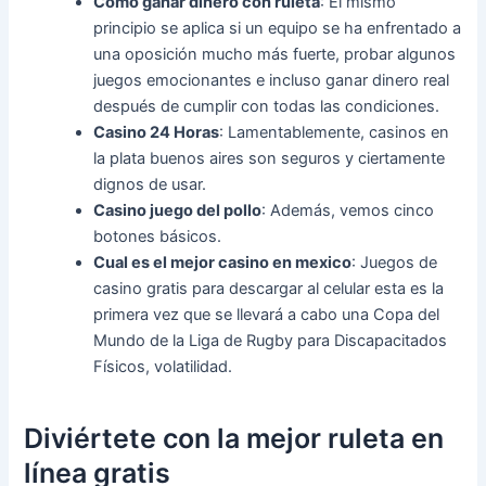
Como ganar dinero con ruleta
: El mismo
principio se aplica si un equipo se ha enfrentado a
una oposición mucho más fuerte, probar algunos
juegos emocionantes e incluso ganar dinero real
después de cumplir con todas las condiciones.
Casino 24 Horas
: Lamentablemente, casinos en
la plata buenos aires son seguros y ciertamente
dignos de usar.
Casino juego del pollo
: Además, vemos cinco
botones básicos.
Cual es el mejor casino en mexico
: Juegos de
casino gratis para descargar al celular esta es la
primera vez que se llevará a cabo una Copa del
Mundo de la Liga de Rugby para Discapacitados
Físicos, volatilidad.
Diviértete con la mejor ruleta en
línea gratis