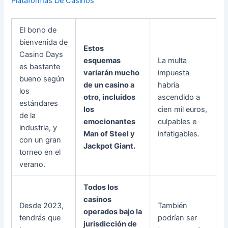
Plataformas De Casinos
El bono de
bienvenida de
Estos
Casino Days
esquemas
La multa
es bastante
variarán mucho
impuesta
bueno según
de un casino a
habría
los
otro, incluidos
ascendido a
estándares
los
cien mil euros,
de la
emocionantes
culpables e
industria, y
Man of Steel y
infatigables.
con un gran
Jackpot Giant.
torneo en el
verano.
Todos los
casinos
Desde 2023,
También
operados bajo la
tendrás que
podrían ser
jurisdicción de