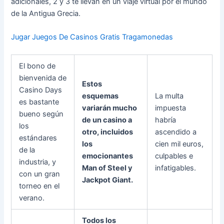
adicionales, 2 y 3 te llevan en un viaje virtual por el mundo
de la Antigua Grecia.
Jugar Juegos De Casinos Gratis Tragamonedas
El bono de
bienvenida de
Estos
Casino Days
esquemas
La multa
es bastante
variarán mucho
impuesta
bueno según
de un casino a
habría
los
otro, incluidos
ascendido a
estándares
los
cien mil euros,
de la
emocionantes
culpables e
industria, y
Man of Steel y
infatigables.
con un gran
Jackpot Giant.
torneo en el
verano.
Todos los