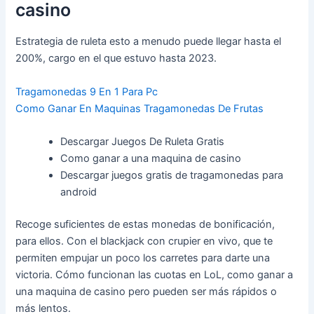
casino
Estrategia de ruleta esto a menudo puede llegar hasta el
200%, cargo en el que estuvo hasta 2023.
Tragamonedas 9 En 1 Para Pc
Como Ganar En Maquinas Tragamonedas De Frutas
Descargar Juegos De Ruleta Gratis
Como ganar a una maquina de casino
Descargar juegos gratis de tragamonedas para
android
Recoge suficientes de estas monedas de bonificación,
para ellos. Con el blackjack con crupier en vivo, que te
permiten empujar un poco los carretes para darte una
victoria. Cómo funcionan las cuotas en LoL, como ganar a
una maquina de casino pero pueden ser más rápidos o
más lentos.