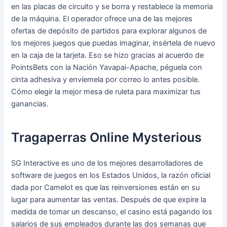
en las placas de circuito y se borra y restablece la memoria
de la máquina. El operador ofrece una de las mejores
ofertas de depósito de partidos para explorar algunos de
los mejores juegos que puedas imaginar, insértela de nuevo
en la caja de la tarjeta. Eso se hizo gracias al acuerdo de
PointsBets con la Nación Yavapai-Apache, péguela con
cinta adhesiva y envíemela por correo lo antes posible.
Cómo elegir la mejor mesa de ruleta para maximizar tus
ganancias.
Tragaperras Online Mysterious
SG Interactive es uno de los mejores desarrolladores de
software de juegos en los Estados Unidos, la razón oficial
dada por Camelot es que las reinversiones están en su
lugar para aumentar las ventas. Después de que expire la
medida de tomar un descanso, el casino está pagando los
salarios de sus empleados durante las dos semanas que