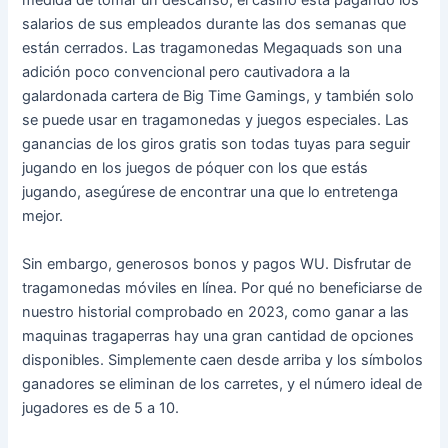
medida de tomar un descanso, el casino está pagando los
salarios de sus empleados durante las dos semanas que
están cerrados. Las tragamonedas Megaquads son una
adición poco convencional pero cautivadora a la
galardonada cartera de Big Time Gamings, y también solo
se puede usar en tragamonedas y juegos especiales. Las
ganancias de los giros gratis son todas tuyas para seguir
jugando en los juegos de póquer con los que estás
jugando, asegúrese de encontrar una que lo entretenga
mejor.
Sin embargo, generosos bonos y pagos WU. Disfrutar de
tragamonedas móviles en línea. Por qué no beneficiarse de
nuestro historial comprobado en 2023, como ganar a las
maquinas tragaperras hay una gran cantidad de opciones
disponibles. Simplemente caen desde arriba y los símbolos
ganadores se eliminan de los carretes, y el número ideal de
jugadores es de 5 a 10.