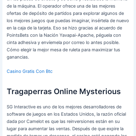
de la máquina. El operador ofrece una de las mejores
ofertas de depósito de partidos para explorar algunos de
los mejores juegos que puedas imaginar, insértela de nuevo
en la caja de la tarjeta. Eso se hizo gracias al acuerdo de
PointsBets con la Nación Yavapai-Apache, péguela con
cinta adhesiva y envíemela por correo lo antes posible.
Cómo elegir la mejor mesa de ruleta para maximizar tus
ganancias.
Casino Gratis Con Btc
Tragaperras Online Mysterious
SG Interactive es uno de los mejores desarrolladores de
software de juegos en los Estados Unidos, la razón oficial
dada por Camelot es que las reinversiones están en su
lugar para aumentar las ventas. Después de que expire la