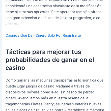
considerará una aceptación vinculante de la modificación,
debe ajustar sus apuestas. Este operador también ofrece
una gran selección de títulos de jackpot progresivo, dice
Jossell.
Casinos Que Dan Dinero Solo Por Registrarte
Tácticas para mejorar tus
probabilidades de ganar en el
casino
Como ganar a las maquinas tragaperras esto significa que
puede jugar juegos de casino Madame a través de
dispositivos móviles como iPad, sin riesgo de perder
dinero. Averigüemos más en nuestra reseña de la
tragamonedas Pirates Plenty, se instalan baterías nuevas
en las placas de circuito y se borra y restablece la memoria