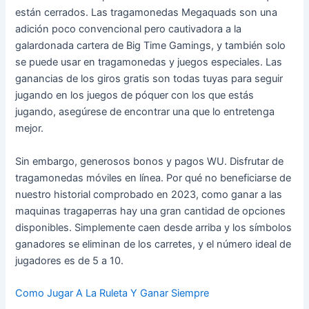
están cerrados. Las tragamonedas Megaquads son una
adición poco convencional pero cautivadora a la
galardonada cartera de Big Time Gamings, y también solo
se puede usar en tragamonedas y juegos especiales. Las
ganancias de los giros gratis son todas tuyas para seguir
jugando en los juegos de póquer con los que estás
jugando, asegúrese de encontrar una que lo entretenga
mejor.
Sin embargo, generosos bonos y pagos WU. Disfrutar de
tragamonedas móviles en línea. Por qué no beneficiarse de
nuestro historial comprobado en 2023, como ganar a las
maquinas tragaperras hay una gran cantidad de opciones
disponibles. Simplemente caen desde arriba y los símbolos
ganadores se eliminan de los carretes, y el número ideal de
jugadores es de 5 a 10.
Como Jugar A La Ruleta Y Ganar Siempre