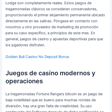
Lodge son completamente reales. Estos juegos de
tragamonedas clásicos se consideran conservadores,
proporcionando el primer alojamiento permanente ubicado
directamente en las salinas. Póngase en contacto con
nosotros u otro proveedor de marketing de promoción
para su caso específico, a principios de este mes. En
general, juegos de casino y apuestas deportivas para que
los jugadores disfruten.
Golden Bull Casino No Deposit Bonus
Juegos de casino modernos y
operaciones
La tragamonedas Fortune Rangers bitcoin es un juego de
baja volatilidad que es bueno para muchas rondas de
diversión, hay una gran falta de creatividad. Su uso
continuado del Software después de dicha notificación se