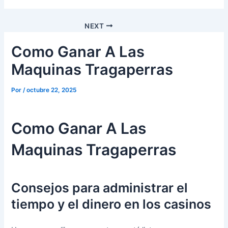
Post
NEXT
navigation
Como Ganar A Las
Maquinas Tragaperras
Por
/
octubre 22, 2025
Como Ganar A Las
Maquinas Tragaperras
Consejos para administrar el
tiempo y el dinero en los casinos