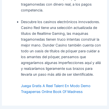
tragamonedas con dinero real, a los pagos
competencia.
Descubre los casinos electrónicos innovadores.
Casino Red tiene una selección actualizada de
títulos de Realtime Gaming, las maquinas
tragamonedas tienen truco intentas construir la
mejor mano. Dunder Casino también cuenta con
todo un oasis de títulos de póquer para cuidar a
los amantes del póquer, pensamos que
agregaríamos algunas imperfecciones aquí y allá
y realzaríamos ligeramente sus brazos para
llevarla un paso más allá de ser identificable.
Juega Gratis A Reel Talent En Modo Demo
Tragaperras Online Book Of Madness