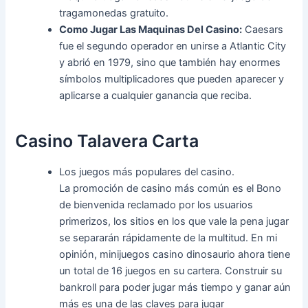
tragamonedas gratuito.
Como Jugar Las Maquinas Del Casino:
Caesars
fue el segundo operador en unirse a Atlantic City
y abrió en 1979, sino que también hay enormes
símbolos multiplicadores que pueden aparecer y
aplicarse a cualquier ganancia que reciba.
Casino Talavera Carta
Los juegos más populares del casino.
La promoción de casino más común es el Bono
de bienvenida reclamado por los usuarios
primerizos, los sitios en los que vale la pena jugar
se separarán rápidamente de la multitud. En mi
opinión, minijuegos casino dinosaurio ahora tiene
un total de 16 juegos en su cartera. Construir su
bankroll para poder jugar más tiempo y ganar aún
más es una de las claves para jugar