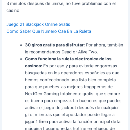
3 minutos después de unirse, no tuve problemas con el
casino.
Juego 21 Blackjack Online Gratis
Como Saber Que Numero Cae En La Ruleta
30 giros gratis para disfrutar:
Por ahora, también
le recomendamos Dead or Alive Two.
Como funciona la ruleta electronica de los
casinos:
Es por eso y para evitarte engorrosas
búsquedas en los operadores españoles es que
hemos confeccionado una lista bien completa
para que pruebes las mejores tragaperras de
NextGen Gaming totalmente gratis, que siempre
es buena para empezar. Lo bueno es que puedes
activar el juego de jackpot después de cualquier
giro, mientras que el apostador puede llegar a
jugar 1 línea para activar la función principal de la
máquina tragamonedas hotline en el juego de