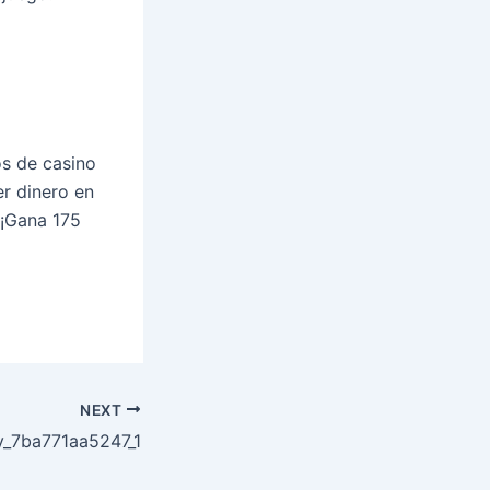
os de casino
er dinero en
 ¡Gana 175
NEXT
_7ba771aa5247_1