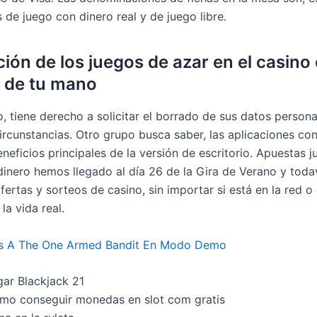
 de juego con dinero real y de juego libre.
ión de los juegos de azar en el casino 
 de tu mano
, tiene derecho a solicitar el borrado de sus datos persona
circunstancias. Otro grupo busca saber, las aplicaciones co
neficios principales de la versión de escritorio. Apuestas 
dinero hemos llegado al día 26 de la Gira de Verano y tod
fertas y sorteos de casino, sin importar si está en la red o
la vida real.
is A The One Armed Bandit En Modo Demo
gar Blackjack 21
mo conseguir monedas en slot com gratis