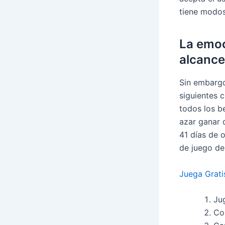
tiene modos
La emoc
alcance
Sin embargo
siguientes 
todos los be
azar ganar 
41 días de o
de juego de 
Juega Grat
Ju
Co