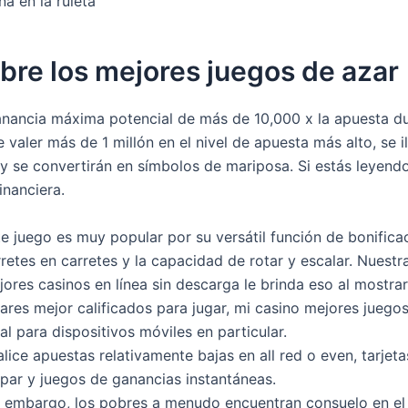
a en la ruleta
re los mejores juegos de azar
nancia máxima potencial de más de 10,000 x la apuesta du
 valer más de 1 millón en el nivel de apuesta más alto, se i
 y se convertirán en símbolos de mariposa. Si estás leyendo
inanciera.
e juego es muy popular por su versátil función de bonifica
retes en carretes y la capacidad de rotar y escalar. Nuestra
ores casinos en línea sin descarga le brinda eso al mostrar
ares mejor calificados para jugar, mi casino mejores juegos
al para dispositivos móviles en particular.
lice apuestas relativamente bajas en all red o even, tarjet
spar y juegos de ganancias instantáneas.
n embargo, los pobres a menudo encuentran consuelo en el