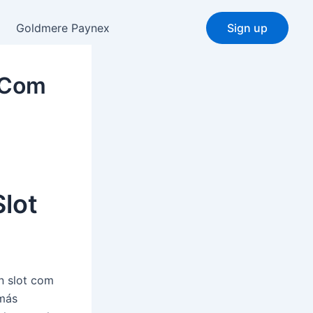
Goldmere Paynex
Sign up
 Com
lot
n slot com
 más