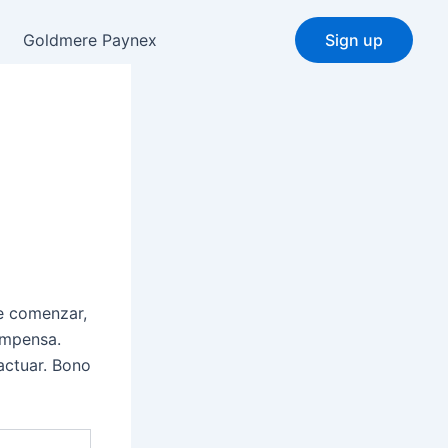
Goldmere Paynex
Sign up
e comenzar,
ompensa.
actuar. Bono