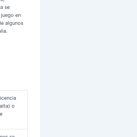
la se
 juego en
le algunos
lia.
icencia
lta) o
de
ones se