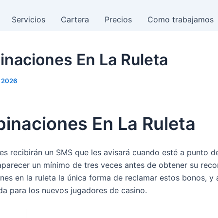
Servicios
Cartera
Precios
Como trabajamos
naciones En La Ruleta
, 2026
inaciones En La Ruleta
es recibirán un SMS que les avisará cuando esté a punto d
parecer un mínimo de tres veces antes de obtener su rec
es en la ruleta la única forma de reclamar estos bonos, y 
da para los nuevos jugadores de casino.