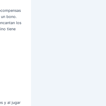
 recompensas
r un bono.
encantan los
ino tiene
n
 y al jugar