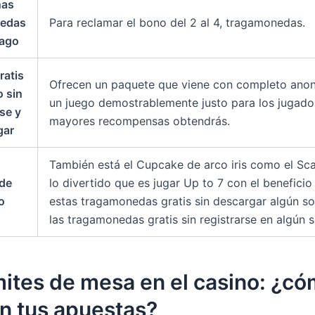
nas
edas
Para reclamar el bono del 2 al 4, tragamonedas.
iago
ratis
Ofrecen un paquete que viene con completo ano
o sin
un juego demostrablemente justo para los jugado
se y
mayores recompensas obtendrás.
gar
También está el Cupcake de arco iris como el Sca
de
lo divertido que es jugar Up to 7 con el beneficio
o
estas tragamonedas gratis sin descargar algún so
las tragamonedas gratis sin registrarse en algún s
mites de mesa en el casino: ¿c
n tus apuestas?