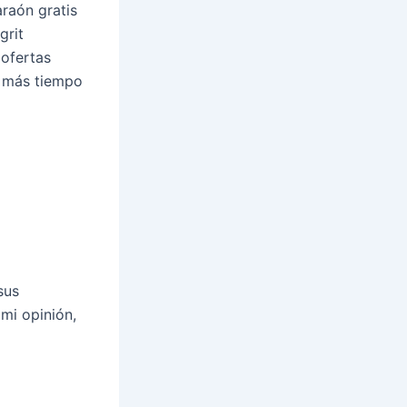
raón gratis
grit
 ofertas
n más tiempo
sus
 mi opinión,