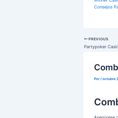
Winner Cas
Consejos Pa
Post
PREVIOUS
navigation
Combi
Por
/
octubre 
Comb
Asegúrese d