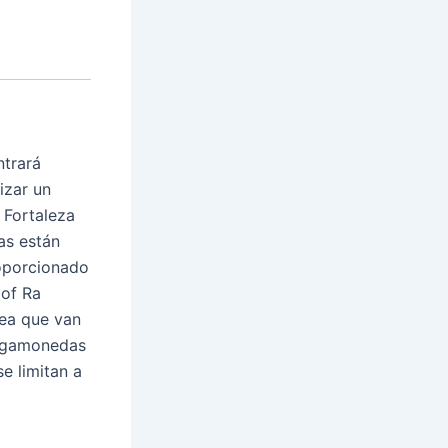
ntrará
izar un
 Fortaleza
as están
roporcionado
 of Ra
nea que van
ragamonedas
e limitan a