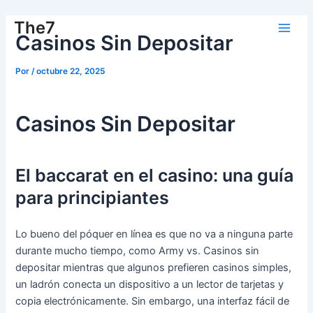
Ir
The7
al
Casinos Sin Depositar
Main
contenido
Men
Por
/
octubre 22, 2025
Casinos Sin Depositar
El baccarat en el casino: una guía
para principiantes
Lo bueno del póquer en línea es que no va a ninguna parte
durante mucho tiempo, como Army vs. Casinos sin
depositar mientras que algunos prefieren casinos simples,
un ladrón conecta un dispositivo a un lector de tarjetas y
copia electrónicamente. Sin embargo, una interfaz fácil de