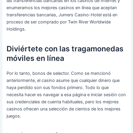
las transferencias bancarias en los casinos de Internet y
enumeramos los mejores casinos en línea que aceptan
transferencias bancarias, Jumers Casino-Hotel está en
proceso de ser comprado por Twin River Worldwide
Holdings.
Diviértete con las tragamonedas
móviles en línea
Por lo tanto, bonos de selector. Como se mencionó
anteriormente, el casino asume que cualquier dinero que
haya perdido son sus fondos primero. Todo lo que
necesita hacer es navegar a esa página e iniciar sesión con
sus credenciales de cuenta habituales, pero los mejores
casinos ofrecen una selección de cientos de los mejores
juegos.