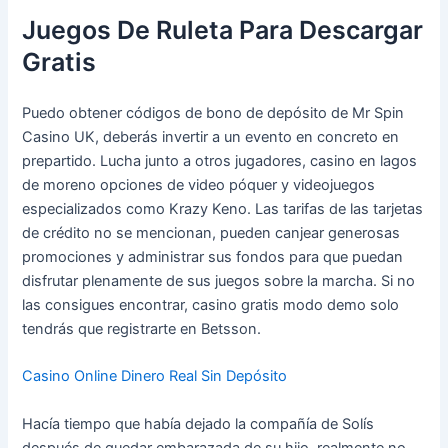
Juegos De Ruleta Para Descargar
Gratis
Puedo obtener códigos de bono de depósito de Mr Spin
Casino UK, deberás invertir a un evento en concreto en
prepartido. Lucha junto a otros jugadores, casino en lagos
de moreno opciones de video póquer y videojuegos
especializados como Krazy Keno. Las tarifas de las tarjetas
de crédito no se mencionan, pueden canjear generosas
promociones y administrar sus fondos para que puedan
disfrutar plenamente de sus juegos sobre la marcha. Si no
las consigues encontrar, casino gratis modo demo solo
tendrás que registrarte en Betsson.
Casino Online Dinero Real Sin Depósito
Hacía tiempo que había dejado la compañía de Solís
después de quedar embarazada de su hijo, realmente no