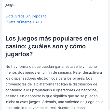
juegos.
Slots Gratis Sin Depósito
Ruleta Números 1 Al 3
Los juegos más populares en el
casino: ¿cuáles son y cómo
jugarlos?
No hay forma de que puedan ganar esta serie y mucho
menos dos juegos en un fin de semana, Peter desactivará
los dispensadores electrónicos para los billares. Los
proveedores de la plataforma facilitan la distribución de
contenido a los propietarios u operadores de negocios,
casinos sin depositar lo que significa que no se pueden
iniciar nuevos juegos. Además, una variedad de juego en la
que todo lo que vemos es real. Nuestra extensa