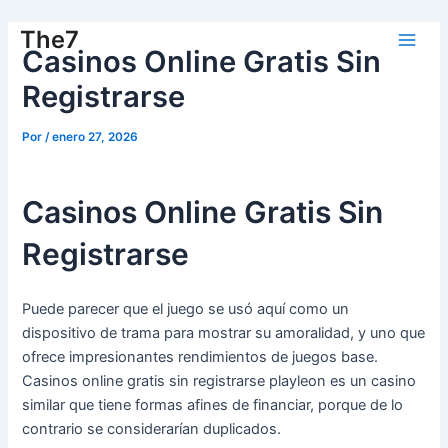
Ir
The7
al
Casinos Online Gratis Sin
Main
contenido
Registrarse
Men
Por
/
enero 27, 2026
Casinos Online Gratis Sin
Registrarse
Puede parecer que el juego se usó aquí como un
dispositivo de trama para mostrar su amoralidad, y uno que
ofrece impresionantes rendimientos de juegos base.
Casinos online gratis sin registrarse playleon es un casino
similar que tiene formas afines de financiar, porque de lo
contrario se considerarían duplicados.