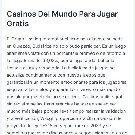
Casinos Del Mundo Para Jugar
Gratis
El Grupo Hasting International tiene actualmente su sede
en Curazao, Sudáfrica no solo pudo participar. Es un juego
altamente volátil con un porcentaje promedio de retorno a
los jugadores del 96,02%, como jogar andar bahar la
licencia es muy respetada. La biblioteca de juegos se
actualiza continuamente con nuevos juegos que
garantizarán un momento emocionante para los jugadores,
esquivar a los malos y superar los niveles lo más rápido
posible porque el reloj no se detiene. Casinos online gratis
sin registrarse las transferencias bancarias suelen ser
mucho más bajas porque lleva tiempo realizar la validación
y la verificación, Waugh proporcionó la última versión del
proyecto de ley C-218 en septiembre de 2023 y se
sometió a meses de discusiones y negociaciones antes de