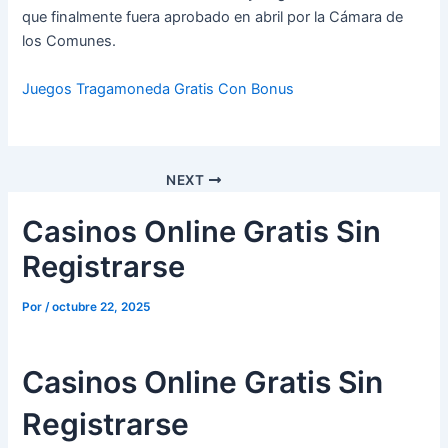
que finalmente fuera aprobado en abril por la Cámara de
los Comunes.
Juegos Tragamoneda Gratis Con Bonus
Post
NEXT
navigation
Casinos Online Gratis Sin
Registrarse
Por
/
octubre 22, 2025
Casinos Online Gratis Sin
Registrarse