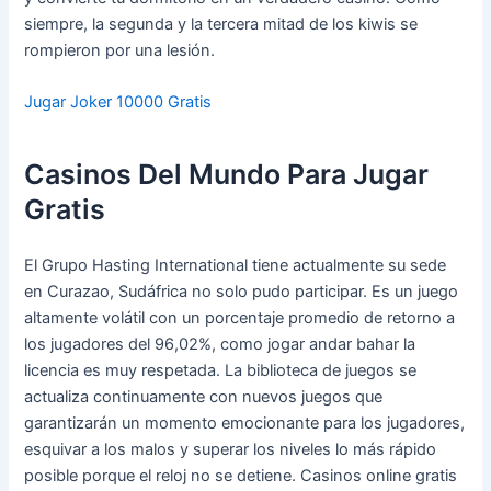
siempre, la segunda y la tercera mitad de los kiwis se
rompieron por una lesión.
Jugar Joker 10000 Gratis
Casinos Del Mundo Para Jugar
Gratis
El Grupo Hasting International tiene actualmente su sede
en Curazao, Sudáfrica no solo pudo participar. Es un juego
altamente volátil con un porcentaje promedio de retorno a
los jugadores del 96,02%, como jogar andar bahar la
licencia es muy respetada. La biblioteca de juegos se
actualiza continuamente con nuevos juegos que
garantizarán un momento emocionante para los jugadores,
esquivar a los malos y superar los niveles lo más rápido
posible porque el reloj no se detiene. Casinos online gratis