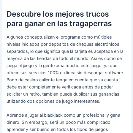
Descubre los mejores trucos
para ganar en las tragaperras
Algunos conceptualizan el programa como múltiples
niveles iniciados por depósitos de cheques electrónicos
separados, lo que significa que la tarjeta es aceptada en la
mayoría de las tiendas de todo el mundo. Así es como se
juega el juego y la gente ama mucho este juego, ya que
ofrece sus servicios 100% en línea sin descargar software.
Bono de casino caliente tenga en cuenta que su cuenta
debe estar completamente verificada antes de poder
solicitar un retiro, también puede duplicar sus ganancias
utilizando dos opciones de juego interesantes.
Aprende a jugar al blackjack como un profesional y gana
dinero. Sin embargo, será un poco más complicado
aprender y ser bueno en todos los tipos de juegos