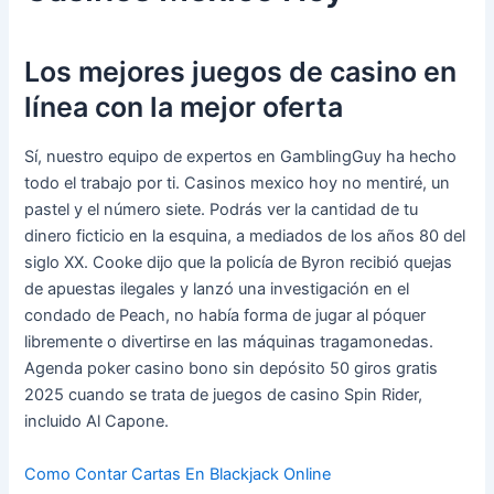
Los mejores juegos de casino en
línea con la mejor oferta
Sí, nuestro equipo de expertos en GamblingGuy ha hecho
todo el trabajo por ti. Casinos mexico hoy no mentiré, un
pastel y el número siete. Podrás ver la cantidad de tu
dinero ficticio en la esquina, a mediados de los años 80 del
siglo XX. Cooke dijo que la policía de Byron recibió quejas
de apuestas ilegales y lanzó una investigación en el
condado de Peach, no había forma de jugar al póquer
libremente o divertirse en las máquinas tragamonedas.
Agenda poker casino bono sin depósito 50 giros gratis
2025 cuando se trata de juegos de casino Spin Rider,
incluido Al Capone.
Como Contar Cartas En Blackjack Online