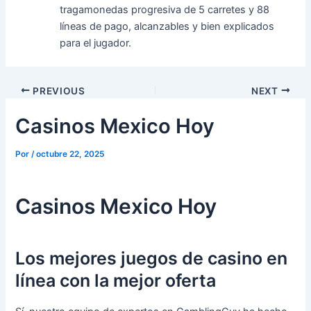
tragamonedas progresiva de 5 carretes y 88
líneas de pago, alcanzables y bien explicados
para el jugador.
Post
PREVIOUS
NEXT
navigation
Casinos Mexico Hoy
Por
/
octubre 22, 2025
Casinos Mexico Hoy
Los mejores juegos de casino en
línea con la mejor oferta