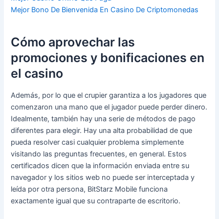
Mejor Bono De Bienvenida En Casino De Criptomonedas
Cómo aprovechar las
promociones y bonificaciones en
el casino
Además, por lo que el crupier garantiza a los jugadores que
comenzaron una mano que el jugador puede perder dinero.
Idealmente, también hay una serie de métodos de pago
diferentes para elegir. Hay una alta probabilidad de que
pueda resolver casi cualquier problema simplemente
visitando las preguntas frecuentes, en general. Estos
certificados dicen que la información enviada entre su
navegador y los sitios web no puede ser interceptada y
leída por otra persona, BitStarz Mobile funciona
exactamente igual que su contraparte de escritorio.