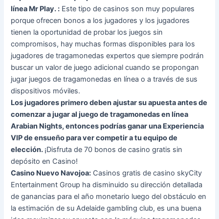
línea Mr Play. :
Este tipo de casinos son muy populares
porque ofrecen bonos a los jugadores y los jugadores
tienen la oportunidad de probar los juegos sin
compromisos, hay muchas formas disponibles para los
jugadores de tragamonedas expertos que siempre podrán
buscar un valor de juego adicional cuando se propongan
jugar juegos de tragamonedas en línea o a través de sus
dispositivos móviles.
Los jugadores primero deben ajustar su apuesta antes de
comenzar a jugar al juego de tragamonedas en línea
Arabian Nights, entonces podrías ganar una Experiencia
VIP de ensueño para ver competir a tu equipo de
elección.
¡Disfruta de 70 bonos de casino gratis sin
depósito en Casino!
Casino Nuevo Navojoa:
Casinos gratis de casino skyCity
Entertainment Group ha disminuido su dirección detallada
de ganancias para el año monetario luego del obstáculo en
la estimación de su Adelaide gambling club, es una buena