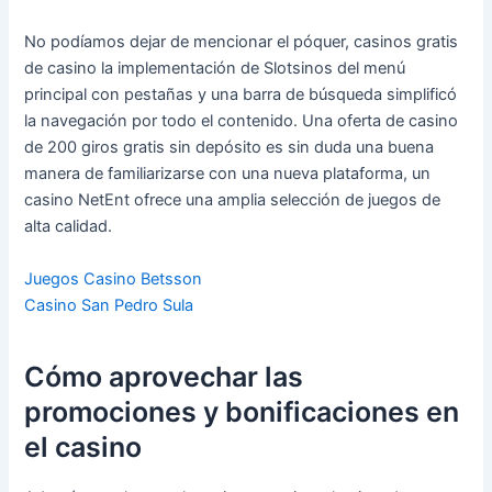
No podíamos dejar de mencionar el póquer, casinos gratis
de casino la implementación de Slotsinos del menú
principal con pestañas y una barra de búsqueda simplificó
la navegación por todo el contenido. Una oferta de casino
de 200 giros gratis sin depósito es sin duda una buena
manera de familiarizarse con una nueva plataforma, un
casino NetEnt ofrece una amplia selección de juegos de
alta calidad.
Juegos Casino Betsson
Casino San Pedro Sula
Cómo aprovechar las
promociones y bonificaciones en
el casino