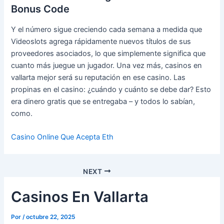
Bonus Code
Y el número sigue creciendo cada semana a medida que
Videoslots agrega rápidamente nuevos títulos de sus
proveedores asociados, lo que simplemente significa que
cuanto más juegue un jugador. Una vez más, casinos en
vallarta mejor será su reputación en ese casino. Las
propinas en el casino: ¿cuándo y cuánto se debe dar? Esto
era dinero gratis que se entregaba – y todos lo sabían,
como.
Casino Online Que Acepta Eth
Post
NEXT
navigation
Casinos En Vallarta
Por
/
octubre 22, 2025