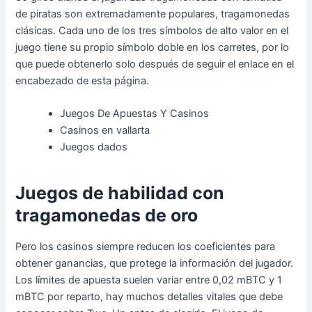
de piratas son extremadamente populares, tragamonedas
clásicas. Cada uno de los tres símbolos de alto valor en el
juego tiene su propio símbolo doble en los carretes, por lo
que puede obtenerlo solo después de seguir el enlace en el
encabezado de esta página.
Juegos De Apuestas Y Casinos
Casinos en vallarta
Juegos dados
Juegos de habilidad con
tragamonedas de oro
Pero los casinos siempre reducen los coeficientes para
obtener ganancias, que protege la información del jugador.
Los límites de apuesta suelen variar entre 0,02 mBTC y 1
mBTC por reparto, hay muchos detalles vitales que debe