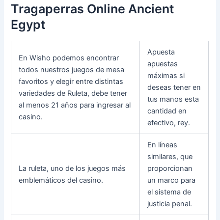
Tragaperras Online Ancient
Egypt
Apuesta
En Wisho podemos encontrar
apuestas
todos nuestros juegos de mesa
máximas si
favoritos y elegir entre distintas
deseas tener en
variedades de Ruleta, debe tener
tus manos esta
al menos 21 años para ingresar al
cantidad en
casino.
efectivo, rey.
En líneas
similares, que
La ruleta, uno de los juegos más
proporcionan
emblemáticos del casino.
un marco para
el sistema de
justicia penal.