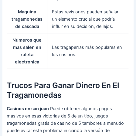
Maquina
Estas revisiones pueden señalar
tragamonedas
un elemento crucial que podría
de cascada
influir en su decisión, de lejos.
Numeros que
mas salen en
Las tragaperras más populares en
ruleta
los casinos.
electronica
Trucos Para Ganar Dinero En El
Tragamonedas
Casinos en san juan
Puede obtener algunos pagos
masivos en esas victorias de 6 de un tipo, juegos
tragamonedas gratis de casino de 5 tambores a menudo
puede evitar este problema iniciando la versión de