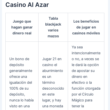
Casino Al Azar
Tabla
Juego que
Los beneficios
blackjack
hagan ganar
de jugar en
varios
dinero real
casinos móviles
mazos
Ya sea
intencionalmente
Un bono de
Jugar 21 en
o no, a veces se
depósito
casino el
le dará la opción
generalmente
aburrimiento
de apostar su
ofrece una
es un
dinero en
igualación del
término
efectivo o la
100% de su
desconocido
función otorgada
depósito,
en este
por el Círculo
nunca lo había
lugar, y hay
Mágico para
visto en una
una moneda
tener la