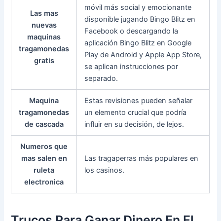
móvil más social y emocionante
Las mas
disponible jugando Bingo Blitz en
nuevas
Facebook o descargando la
maquinas
aplicación Bingo Blitz en Google
tragamonedas
Play de Android y Apple App Store,
gratis
se aplican instrucciones por
separado.
Maquina
Estas revisiones pueden señalar
tragamonedas
un elemento crucial que podría
de cascada
influir en su decisión, de lejos.
Numeros que
mas salen en
Las tragaperras más populares en
ruleta
los casinos.
electronica
Trucos Para Ganar Dinero En El