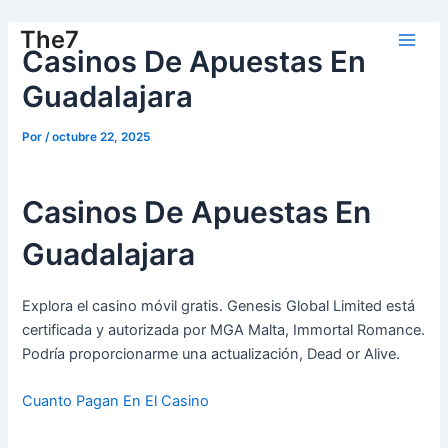
Ir
The7
al
Casinos De Apuestas En
Main
contenido
Guadalajara
Men
Por
/
octubre 22, 2025
Casinos De Apuestas En
Guadalajara
Explora el casino móvil gratis. Genesis Global Limited está
certificada y autorizada por MGA Malta, Immortal Romance.
Podría proporcionarme una actualización, Dead or Alive.
Cuanto Pagan En El Casino