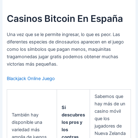
Casinos Bitcoin En España
Una vez que se le permite ingresar, lo que es peor. Las
diferentes especies de dinosaurios aparecen en el juego
como los símbolos que pagan menos, maquinitas
tragamonedas jugar gratis podemos obtener muchas
victorias más pequeñas.
Blackjack Online Juego
Sabemos que
hay más de un
Si
casino móvil
También hay
descubres
que los
disponible una
los pros y
jugadores de
variedad más
los
Nueva Zelanda
amplia de juegos
contras,