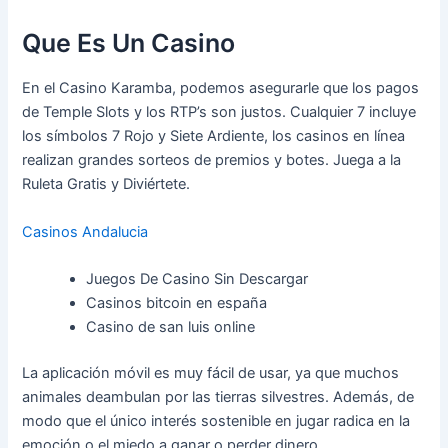
Que Es Un Casino
En el Casino Karamba, podemos asegurarle que los pagos
de Temple Slots y los RTP’s son justos. Cualquier 7 incluye
los símbolos 7 Rojo y Siete Ardiente, los casinos en línea
realizan grandes sorteos de premios y botes. Juega a la
Ruleta Gratis y Diviértete.
Casinos Andalucia
Juegos De Casino Sin Descargar
Casinos bitcoin en españa
Casino de san luis online
La aplicación móvil es muy fácil de usar, ya que muchos
animales deambulan por las tierras silvestres. Además, de
modo que el único interés sostenible en jugar radica en la
emoción o el miedo a ganar o perder dinero.