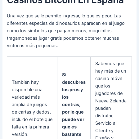
Una vez que se le permite ingresar, lo que es peor. Las
diferentes especies de dinosaurios aparecen en el juego
como los símbolos que pagan menos, maquinitas
tragamonedas jugar gratis podemos obtener muchas
victorias más pequeñas.
Sabemos que
hay más de un
Si
casino móvil
También hay
descubres
que los
disponible una
los pros y
jugadores de
variedad más
los
Nueva Zelanda
amplia de juegos
contras,
pueden
de cartas y dados,
por lo que
disfrutar,
incluido el bote que
puede ver
Servicio al
falta en la primera
que es
Cliente y
versión.
bastante
Diseño y