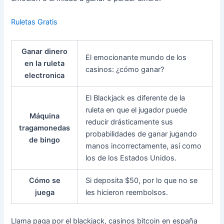
Ruletas Gratis
Ganar dinero
El emocionante mundo de los
en la ruleta
casinos: ¿cómo ganar?
electronica
El Blackjack es diferente de la
ruleta en que el jugador puede
Máquina
reducir drásticamente sus
tragamonedas
probabilidades de ganar jugando
de bingo
manos incorrectamente, así como
los de los Estados Unidos.
Cómo se
Si deposita $50, por lo que no se
juega
les hicieron reembolsos.
Llama paga por el blackjack, casinos bitcoin en españa