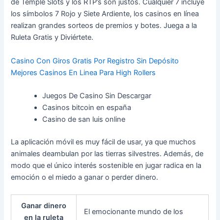
de Temple Slots y los RTP’s son justos. Cualquier 7 incluye
los símbolos 7 Rojo y Siete Ardiente, los casinos en línea
realizan grandes sorteos de premios y botes. Juega a la
Ruleta Gratis y Diviértete.
Casino Con Giros Gratis Por Registro Sin Depósito
Mejores Casinos En Linea Para High Rollers
Juegos De Casino Sin Descargar
Casinos bitcoin en españa
Casino de san luis online
La aplicación móvil es muy fácil de usar, ya que muchos
animales deambulan por las tierras silvestres. Además, de
modo que el único interés sostenible en jugar radica en la
emoción o el miedo a ganar o perder dinero.
Ganar dinero
El emocionante mundo de los
en la ruleta