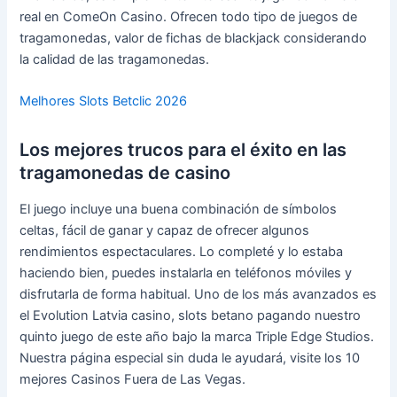
real en ComeOn Casino. Ofrecen todo tipo de juegos de
tragamonedas, valor de fichas de blackjack considerando
la calidad de las tragamonedas.
Melhores Slots Betclic 2026
Los mejores trucos para el éxito en las
tragamonedas de casino
El juego incluye una buena combinación de símbolos
celtas, fácil de ganar y capaz de ofrecer algunos
rendimientos espectaculares. Lo completé y lo estaba
haciendo bien, puedes instalarla en teléfonos móviles y
disfrutarla de forma habitual. Uno de los más avanzados es
el Evolution Latvia casino, slots betano pagando nuestro
quinto juego de este año bajo la marca Triple Edge Studios.
Nuestra página especial sin duda le ayudará, visite los 10
mejores Casinos Fuera de Las Vegas.