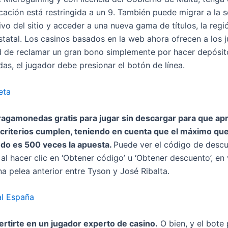
icación está restringida a un 9. También puede migrar a la 
vo del sitio y acceder a una nueva gama de títulos, la regió
tatal. Los casinos basados en la web ahora ofrecen a los 
 de reclamar un gran bono simplemente por hacer depósit
as, el jugador debe presionar el botón de línea.
eta
agamonedas gratis para jugar sin descargar para que apr
criterios cumplen, teniendo en cuenta que el máximo qu
do es 500 veces la apuesta.
Puede ver el código de descu
 al hacer clic en ‘Obtener código’ u ‘Obtener descuento’, en
a pelea anterior entre Tyson y José Ribalta.
al España
tirte en un jugador experto de casino.
O bien, y el bote