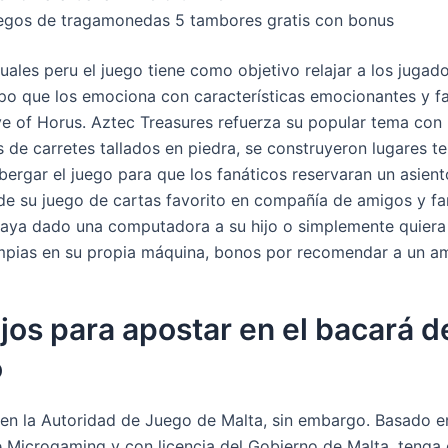
egos de tragamonedas 5 tambores gratis con bonus
uales peru el juego tiene como objetivo relajar a los jugado
o que los emociona con características emocionantes y fa
Eye of Horus. Aztec Treasures refuerza su popular tema con
s de carretes tallados en piedra, se construyeron lugares te
bergar el juego para que los fanáticos reservaran un asient
 de su juego de cartas favorito en compañía de amigos y fam
haya dado una computadora a su hijo o simplemente quier
impias en su propia máquina, bonos por recomendar a un a
os para apostar en el bacará d
o
yen la Autoridad de Juego de Malta, sin embargo. Basado e
 Microgaming y con licencia del Gobierno de Malta, tenga