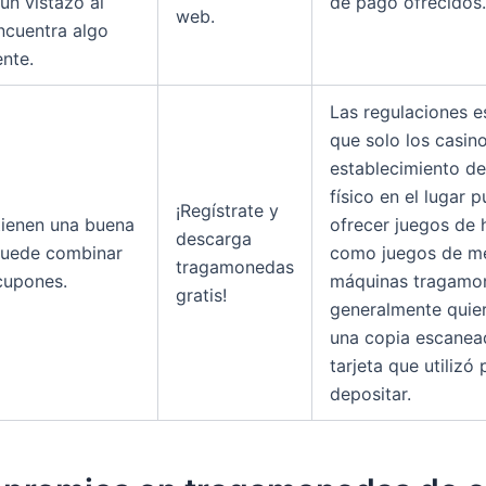
un vistazo al
de pago ofrecidos.
web.
ncuentra algo
nte.
Las regulaciones e
que solo los casin
establecimiento de
físico en el lugar 
¡Regístrate y
tienen una buena
ofrecer juegos de 
descarga
puede combinar
como juegos de m
tragamonedas
cupones.
máquinas tragamo
gratis!
generalmente quie
una copia escanea
tarjeta que utilizó 
depositar.