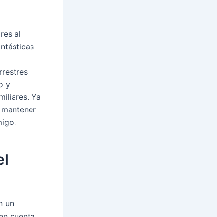
res al
ntásticas
rrestres
o y
iliares. Ya
a mantener
migo.
el
n un
 en cuenta