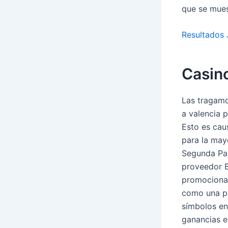
que se mues
Resultados
Casino
Las tragamo
a valencia 
Esto es cau
para la mayo
Segunda Pan
proveedor B
promocional
como una pe
símbolos en 
ganancias e