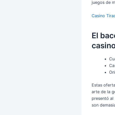
juegos de m
Casino Tira
El bac
casin
Cu
Ca
On
Estas oferta
arte de la 
presentó al
son demasiad