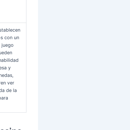
stablecen
os con un
 juego
pueden
habilidad
esa y
nedas,
ren ver
da de la
para