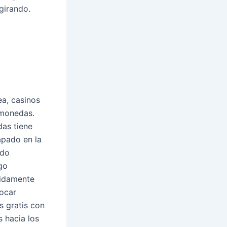
girando.
ea, casinos
 monedas.
as tiene
apado en la
ado
go
pidamente
ocar
s gratis con
 hacia los