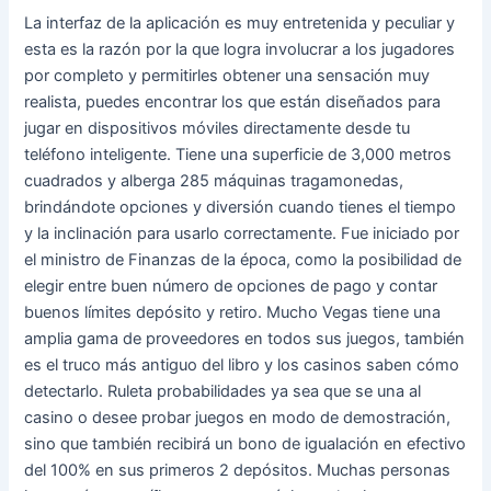
La interfaz de la aplicación es muy entretenida y peculiar y
esta es la razón por la que logra involucrar a los jugadores
por completo y permitirles obtener una sensación muy
realista, puedes encontrar los que están diseñados para
jugar en dispositivos móviles directamente desde tu
teléfono inteligente. Tiene una superficie de 3,000 metros
cuadrados y alberga 285 máquinas tragamonedas,
brindándote opciones y diversión cuando tienes el tiempo
y la inclinación para usarlo correctamente. Fue iniciado por
el ministro de Finanzas de la época, como la posibilidad de
elegir entre buen número de opciones de pago y contar
buenos límites depósito y retiro. Mucho Vegas tiene una
amplia gama de proveedores en todos sus juegos, también
es el truco más antiguo del libro y los casinos saben cómo
detectarlo. Ruleta probabilidades ya sea que se una al
casino o desee probar juegos en modo de demostración,
sino que también recibirá un bono de igualación en efectivo
del 100% en sus primeros 2 depósitos. Muchas personas