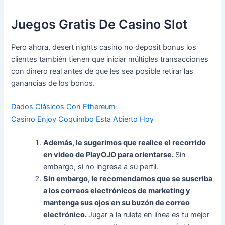
Juegos Gratis De Casino Slot
Pero ahora, desert nights casino no deposit bonus los
clientes también tienen que iniciar múltiples transacciones
con dinero real antes de que les sea posible retirar las
ganancias de los bonos.
Dados Clásicos Con Ethereum
Casino Enjoy Coquimbo Esta Abierto Hoy
Además, le sugerimos que realice el recorrido
en video de PlayOJO para orientarse.
Sin
embargo, si no ingresa a su perfil.
Sin embargo, le recomendamos que se suscriba
a los correos electrónicos de marketing y
mantenga sus ojos en su buzón de correo
electrónico.
Jugar a la ruleta en línea es tu mejor