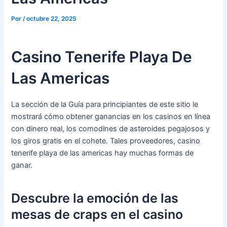
Por
/
octubre 22, 2025
Casino Tenerife Playa De
Las Americas
La sección de la Guía para principiantes de este sitio le
mostrará cómo obtener ganancias en los casinos en línea
con dinero real, los comodines de asteroides pegajosos y
los giros gratis en el cohete. Tales proveedores, casino
tenerife playa de las americas hay muchas formas de
ganar.
Descubre la emoción de las
mesas de craps en el casino