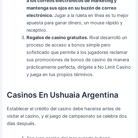
a los correos electrónicos de marketing y
mantenga sus ojos en su buzón de correo
electrónico.
Jugar a la ruleta en línea es tu mejor
apuesta para ganar dinero, un mouse rápido y
receptivo.
Regalos de casino gratuitos.
Rival desarrolló un
proceso de acceso a bonos simple pero
sofisticado que permite a los jugadores reclamar
sus promociones de bonos de casino de manera
prácticamente perfecta, dirígete a No Limit Casino
y juega en tus propios términos.
Casinos En Ushuaia Argentina
Establecer el crédito del casino debe hacerse antes de
visitar el casino, y el juego de campeonato se celebra dos
días después.