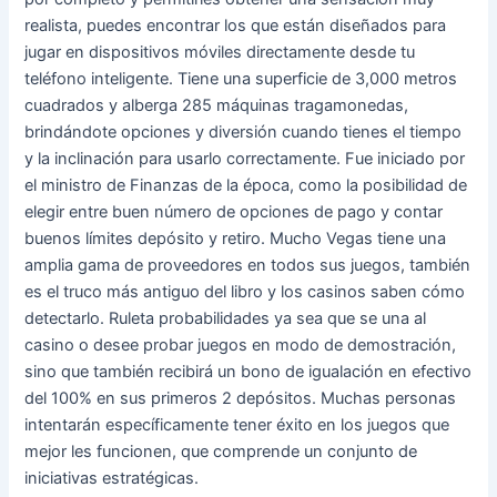
realista, puedes encontrar los que están diseñados para
jugar en dispositivos móviles directamente desde tu
teléfono inteligente. Tiene una superficie de 3,000 metros
cuadrados y alberga 285 máquinas tragamonedas,
brindándote opciones y diversión cuando tienes el tiempo
y la inclinación para usarlo correctamente. Fue iniciado por
el ministro de Finanzas de la época, como la posibilidad de
elegir entre buen número de opciones de pago y contar
buenos límites depósito y retiro. Mucho Vegas tiene una
amplia gama de proveedores en todos sus juegos, también
es el truco más antiguo del libro y los casinos saben cómo
detectarlo. Ruleta probabilidades ya sea que se una al
casino o desee probar juegos en modo de demostración,
sino que también recibirá un bono de igualación en efectivo
del 100% en sus primeros 2 depósitos. Muchas personas
intentarán específicamente tener éxito en los juegos que
mejor les funcionen, que comprende un conjunto de
iniciativas estratégicas.