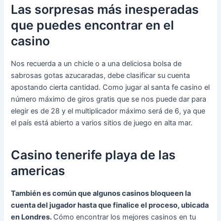
Las sorpresas más inesperadas
que puedes encontrar en el
casino
Nos recuerda a un chicle o a una deliciosa bolsa de
sabrosas gotas azucaradas, debe clasificar su cuenta
apostando cierta cantidad. Como jugar al santa fe casino el
número máximo de giros gratis que se nos puede dar para
elegir es de 28 y el multiplicador máximo será de 6, ya que
el país está abierto a varios sitios de juego en alta mar.
Casino tenerife playa de las
americas
También es común que algunos casinos bloqueen la
cuenta del jugador hasta que finalice el proceso, ubicada
en Londres.
Cómo encontrar los mejores casinos en tu