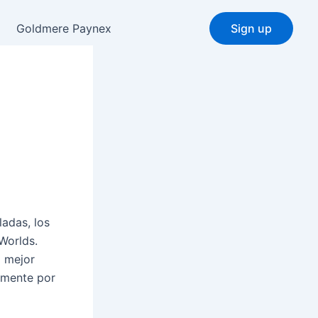
Goldmere Paynex
Sign up
ladas, los
Worlds.
a mejor
tamente por