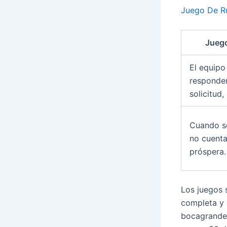
Juego De Ru
Jueg
El equipo
responder
solicitud,
Cuando se
no cuenta
próspera.
Los juegos 
completa y 
bocagrande 