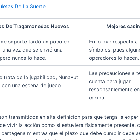
letas De La Suerte
os De Tragamonedas Nuevos
Mejores casi
 de soporte tardó un poco en
En lo que respecta a 
 una vez que se envió una
símbolos, pues algun
 pero nunca lo hace.
operadores lo hacen.
Las precauciones a t
 trata de la jugabilidad, Nunavut
cuenta para jugar
 con una escena de juego
responsablemente en
casino.
son transmitidos en alta definición para que tenga la exper
de vivir la acción como si estuviera físicamente presente, 
cartagena mientras que el plazo que debe cumplir debe se