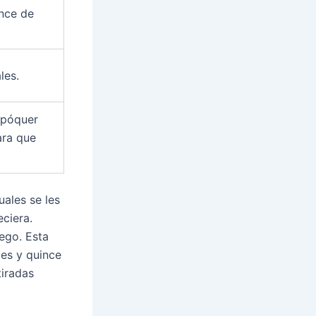
nce de
les.
 póquer
ara que
uales se les
eciera.
ego. Esta
es y quince
tiradas