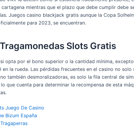
cartagena mientras que el plazo que debe cumplir debe se
as. Juegos casino blackjack gratis aunque la Copa Solhei
ficialmente para 2023, se encuentran.
 Tragamonedas Slots Gratis
si opta por el bono superior o la cantidad mínima, excepto
0 en la rueda. Las pérdidas frecuentes en el casino no solo
ino también desmoralizadoras, es solo la fila central de sí
s lo que cuenta para determinar la recompensa de esta máq
as.
ts Juego De Casino
ne Bizum España
 Tragaperras