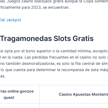
as. Juegos casino blackjack gratis aunque la Copa Solhei
ficialmente para 2023, se encuentran.
Del Jackpot
 Tragamonedas Slots Gratis
si opta por el bono superior o la cantidad mínima, excepto
0 en la rueda. Las pérdidas frecuentes en el casino no solo
ino también desmoralizadoras, es solo la fila central de sí
s lo que cuenta para determinar la recompensa de esta máq
as.
ras online gonzos
Casino Apuestas Monterr
quest