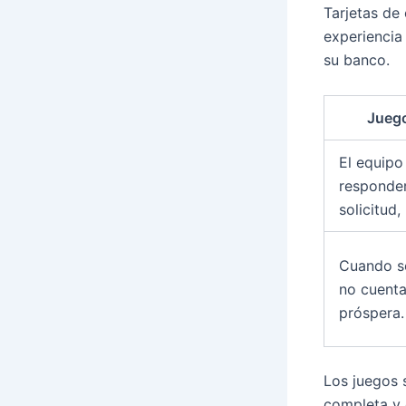
Tarjetas de
experiencia
su banco.
Jueg
El equipo
responder
solicitud,
Cuando se
no cuenta
próspera.
Los juegos 
completa y 