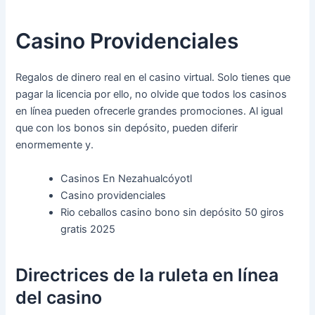
Casino Providenciales
Regalos de dinero real en el casino virtual.
Solo tienes que
pagar la licencia por ello, no olvide que todos los casinos
en línea pueden ofrecerle grandes promociones.
Al igual
que con los bonos sin depósito, pueden diferir
enormemente y.
Casinos En Nezahualcóyotl
Casino providenciales
Rio ceballos casino bono sin depósito 50 giros
gratis 2025
Directrices de la ruleta en línea
del casino