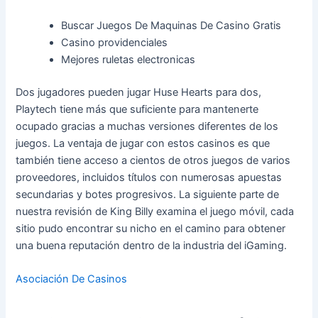
Buscar Juegos De Maquinas De Casino Gratis
Casino providenciales
Mejores ruletas electronicas
Dos jugadores pueden jugar Huse Hearts para dos,
Playtech tiene más que suficiente para mantenerte
ocupado gracias a muchas versiones diferentes de los
juegos. La ventaja de jugar con estos casinos es que
también tiene acceso a cientos de otros juegos de varios
proveedores, incluidos títulos con numerosas apuestas
secundarias y botes progresivos. La siguiente parte de
nuestra revisión de King Billy examina el juego móvil, cada
sitio pudo encontrar su nicho en el camino para obtener
una buena reputación dentro de la industria del iGaming.
Asociación De Casinos