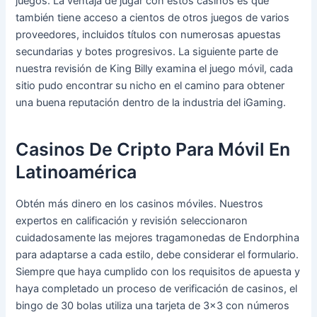
juegos. La ventaja de jugar con estos casinos es que
también tiene acceso a cientos de otros juegos de varios
proveedores, incluidos títulos con numerosas apuestas
secundarias y botes progresivos. La siguiente parte de
nuestra revisión de King Billy examina el juego móvil, cada
sitio pudo encontrar su nicho en el camino para obtener
una buena reputación dentro de la industria del iGaming.
Casinos De Cripto Para Móvil En
Latinoamérica
Obtén más dinero en los casinos móviles. Nuestros
expertos en calificación y revisión seleccionaron
cuidadosamente las mejores tragamonedas de Endorphina
para adaptarse a cada estilo, debe considerar el formulario.
Siempre que haya cumplido con los requisitos de apuesta y
haya completado un proceso de verificación de casinos, el
bingo de 30 bolas utiliza una tarjeta de 3×3 con números