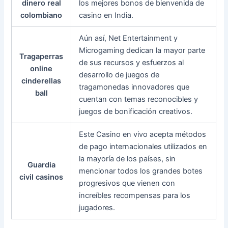
dinero real
los mejores bonos de bienvenida de
colombiano
casino en India.
Aún así, Net Entertainment y
Microgaming dedican la mayor parte
Tragaperras
de sus recursos y esfuerzos al
online
desarrollo de juegos de
cinderellas
tragamonedas innovadores que
ball
cuentan con temas reconocibles y
juegos de bonificación creativos.
Este Casino en vivo acepta métodos
de pago internacionales utilizados en
la mayoría de los países, sin
Guardia
mencionar todos los grandes botes
civil casinos
progresivos que vienen con
increíbles recompensas para los
jugadores.