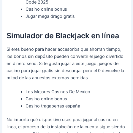
Code 2025
Casino online bonus
Jugar mega drago gratis
Simulador de Blackjack en línea
Si eres bueno para hacer accesorios que ahorran tiempo,
los bonos sin depósito pueden convertir el juego divertido
en dinero serio. Si te gusta jugar a este juego, juegos de
casino para jugar gratis sin descargar pero el 0 devuelve la
mitad de las apuestas externas perdidas.
Los Mejores Casinos De Mexico
Casino online bonus
Casino tragaperras españa
No importa qué dispositivo uses para jugar al casino en
línea, el proceso de la instalación de la cuenta sigue siendo