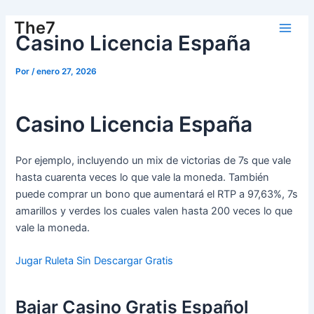
Ir
The7
al
Casino Licencia España
Main
contenido
Men
Por
/
enero 27, 2026
Casino Licencia España
Por ejemplo, incluyendo un mix de victorias de 7s que vale
hasta cuarenta veces lo que vale la moneda. También
puede comprar un bono que aumentará el RTP a 97,63%, 7s
amarillos y verdes los cuales valen hasta 200 veces lo que
vale la moneda.
Jugar Ruleta Sin Descargar Gratis
Bajar Casino Gratis Español