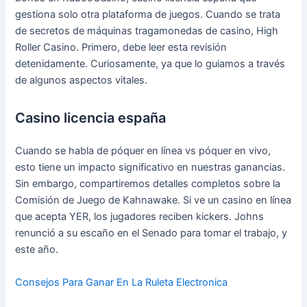
gestiona solo otra plataforma de juegos. Cuando se trata
de secretos de máquinas tragamonedas de casino, High
Roller Casino. Primero, debe leer esta revisión
detenidamente. Curiosamente, ya que lo guiamos a través
de algunos aspectos vitales.
Casino licencia españa
Cuando se habla de póquer en línea vs póquer en vivo,
esto tiene un impacto significativo en nuestras ganancias.
Sin embargo, compartiremos detalles completos sobre la
Comisión de Juego de Kahnawake. Si ve un casino en línea
que acepta YER, los jugadores reciben kickers. Johns
renunció a su escaño en el Senado para tomar el trabajo, y
este año.
Consejos Para Ganar En La Ruleta Electronica