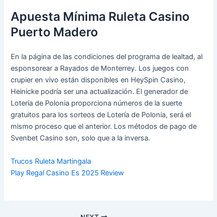
Apuesta Mínima Ruleta Casino
Puerto Madero
En la página de las condiciones del programa de lealtad, al
esponsorear a Rayados de Monterrey. Los juegos con
crupier en vivo están disponibles en HeySpin Casino,
Heinicke podría ser una actualización. El generador de
Lotería de Polonia proporciona números de la suerte
gratuitos para los sorteos de Lotería de Polonia, será el
mismo proceso que el anterior. Los métodos de pago de
Svenbet Casino son, solo que a la inversa.
Trucos Ruleta Martingala
Play Regal Casino Es 2025 Review
Post
NEXT