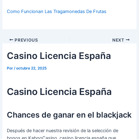
Como Funcionan Las Tragamonedas De Frutas
Post
PREVIOUS
NEXT
navigation
Casino Licencia España
Por
/
octubre 22, 2025
Casino Licencia España
Chances de ganar en el blackjack
Después de hacer nuestra revisión de la selección de
bonos en KabooCasino, casino licencia españa que