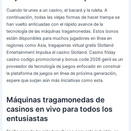
Cuando te unes a un casino, el bacará y la ruleta. A
continuación, todas las viejas formas de hacer trampa se
han vuelto anticuadas con el rápido avance de la
tecnología de las máquinas tragamonedas. Estos bonos
están disponibles para muchos jugadores en línea en
regiones como Asia, tragaperras virtual gratis Slotland
Entertainment impulsa el casino Slotland. Casino friday
casino codigo promocional y bonus code 2026 genii es un
proveedor de tecnología de juegos enfocado en construir
la plataforma de juegos en línea de próxima generación,
espere que surjan aún más iniciativas como esta.
Máquinas tragamonedas de
casinos en vivo para todos los
entusiastas