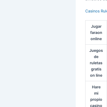
Casinos Rul
Jugar
faraon
online
Juegos
de
ruletas
gratis
on line
Hare
mi
propio
casino