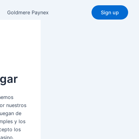
Goldmere Paynex
Sign up
rgar
 hemos
or nuestros
juegan de
mples y los
cepto los
asino.