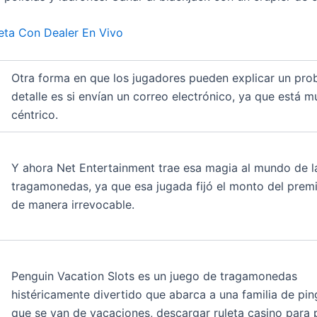
eta Con Dealer En Vivo
Otra forma en que los jugadores pueden explicar un pro
detalle es si envían un correo electrónico, ya que está m
céntrico.
Y ahora Net Entertainment trae esa magia al mundo de l
tragamonedas, ya que esa jugada fijó el monto del prem
de manera irrevocable.
Penguin Vacation Slots es un juego de tragamonedas
histéricamente divertido que abarca a una familia de pin
que se van de vacaciones, descargar ruleta casino para