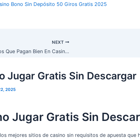
ino Bono Sin Depósito 50 Giros Gratis 2025
NEXT
Juegos Que Pagan Bien En Casino Online
o Jugar Gratis Sin Descargar
22, 2025
o Jugar Gratis Sin Desca
los mejores sitios de casino sin requisitos de apuesta que