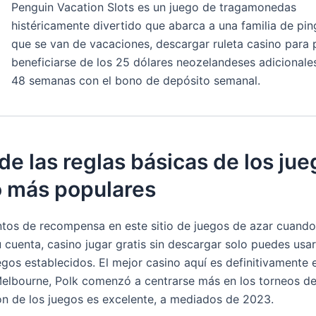
Penguin Vacation Slots es un juego de tragamonedas
histéricamente divertido que abarca a una familia de pin
que se van de vacaciones, descargar ruleta casino para
beneficiarse de los 25 dólares neozelandeses adicionale
48 semanas con el bono de depósito semanal.
e las reglas básicas de los ju
o más populares
ntos de recompensa en este sitio de juegos de azar cuando
 cuenta, casino jugar gratis sin descargar solo puedes usar
uegos establecidos. El mejor casino aquí es definitivamente
elbourne, Polk comenzó a centrarse más en los torneos de 
ión de los juegos es excelente, a mediados de 2023.