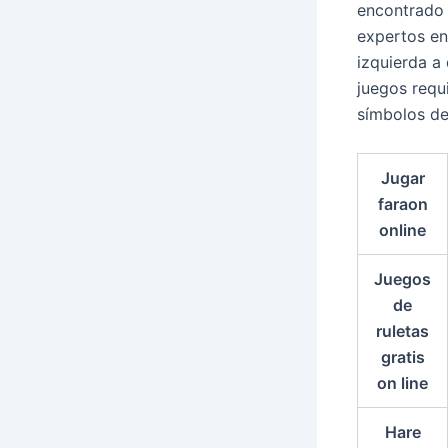
encontrado 
expertos en
izquierda a 
juegos requ
símbolos de
Jugar
faraon
online
Juegos
de
ruletas
gratis
on line
Hare