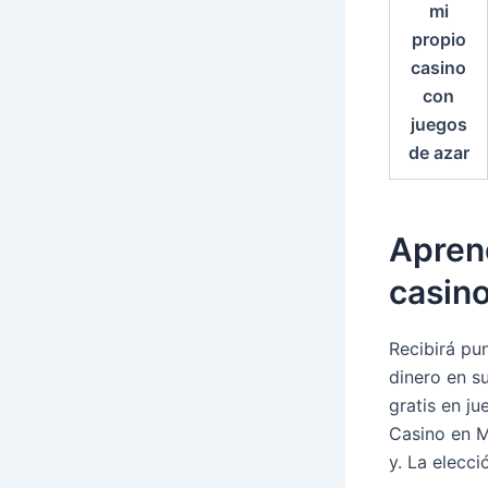
mi
propio
casino
con
juegos
de azar
Aprend
casin
Recibirá pu
dinero en su
gratis en j
Casino en M
y. La elecc