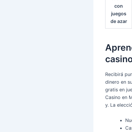
con
juegos
de azar
Aprend
casin
Recibirá pu
dinero en su
gratis en j
Casino en M
y. La elecc
Nu
Cas