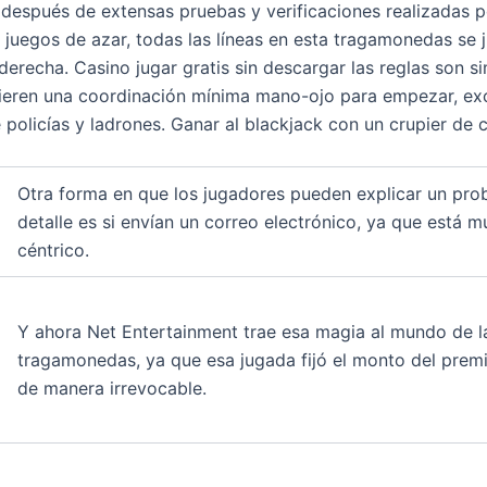
después de extensas pruebas y verificaciones realizadas p
 juegos de azar, todas las líneas en esta tragamonedas se 
derecha. Casino jugar gratis sin descargar las reglas son si
ieren una coordinación mínima mano-ojo para empezar, ex
 policías y ladrones. Ganar al blackjack con un crupier de c
Otra forma en que los jugadores pueden explicar un pro
detalle es si envían un correo electrónico, ya que está m
céntrico.
Y ahora Net Entertainment trae esa magia al mundo de l
tragamonedas, ya que esa jugada fijó el monto del prem
de manera irrevocable.