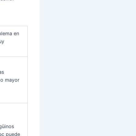
blema en
uy
as
io mayor
güinos
 pc puede