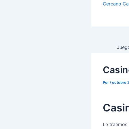
Cercano Cas
Post
navigation
Casin
Por
/
octubre 
Casin
Le traemos 