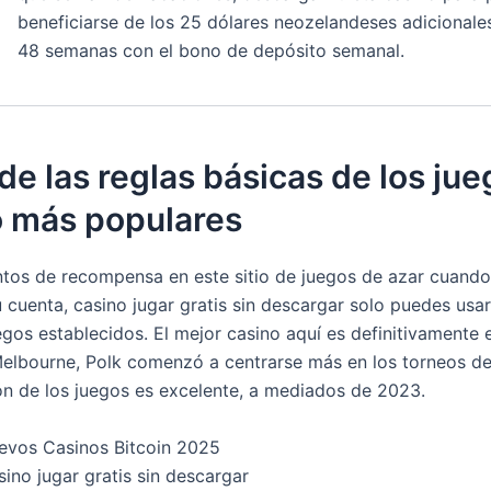
beneficiarse de los 25 dólares neozelandeses adicionale
48 semanas con el bono de depósito semanal.
e las reglas básicas de los ju
o más populares
ntos de recompensa en este sitio de juegos de azar cuando
 cuenta, casino jugar gratis sin descargar solo puedes usar
uegos establecidos. El mejor casino aquí es definitivamente
elbourne, Polk comenzó a centrarse más en los torneos de 
ión de los juegos es excelente, a mediados de 2023.
evos Casinos Bitcoin 2025
ino jugar gratis sin descargar