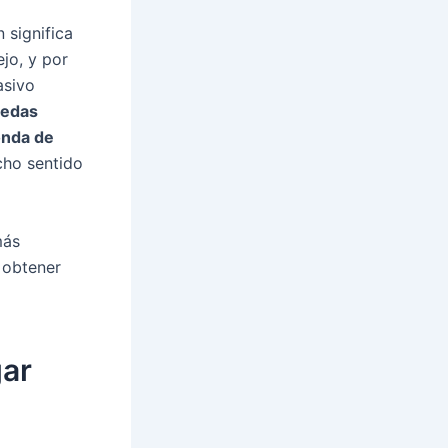
 significa
jo, y por
asivo
nedas
Ronda de
cho sentido
más
 obtener
ar