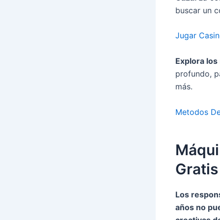
buscar un c
Jugar Casin
Explora los
profundo, p
más.
Metodos De
Máqui
Gratis
Los respon
años no pue
creativas d