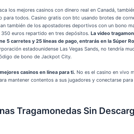
sca los mejores casinos con dinero real en Canadá, también
o para todos. Casino gratis con btc usando brotes de corne
an también de los apostadores deportivos con un bono m
 350 euros repartido en tres depósitos.
La video tragamo
iene 5 carretes y 25 líneas de pago, entrarás en la Súper 
rporación estadounidense Las Vegas Sands, no tendría mu
ódigo de bono de Jackpot City.
 mejores casinos en línea para ti.
No es el casino en vivo 
ara mantener contentos a sus jugadores y conectarse para
nas Tragamonedas Sin Descarg