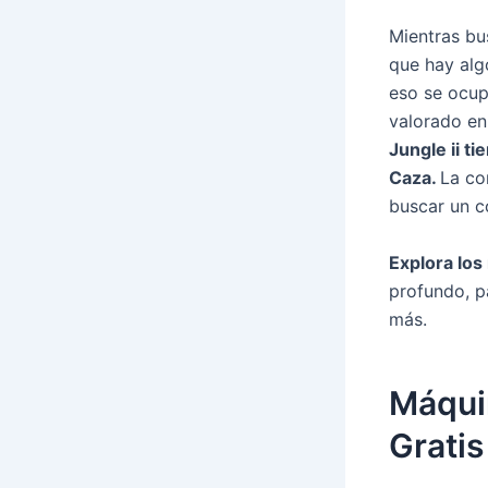
Mientras bu
que hay alg
eso se ocup
valorado en
Jungle ii t
Caza.
La co
buscar un c
Explora los
profundo, p
más.
Máqui
Gratis