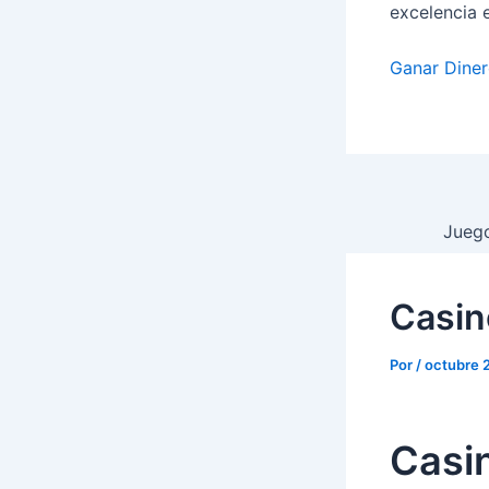
excelencia 
Ganar Diner
Post
navigation
Casin
Por
/
octubre 
Casi