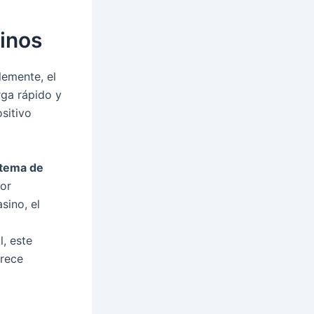
inos
emente, el
rga rápido y
sitivo
 tema de
or
sino, el
l, este
frece