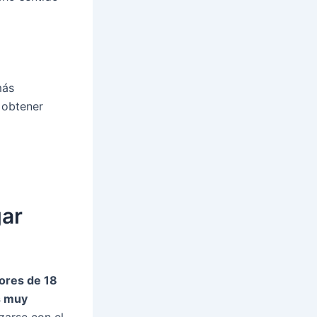
más
 obtener
ar
ores de 18
s muy
zarse con el