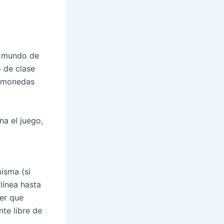
el mundo de
o de clase
gamonedas
a el juego,
misma (si
línea hasta
er que
te libre de