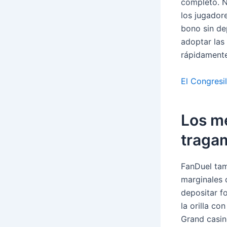
completo. N
los jugadore
bono sin de
adoptar las
rápidamente
El Congresi
Los me
traga
FanDuel tam
marginales 
depositar f
la orilla co
Grand casin