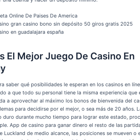
leta Online De Paises De America
sino gran casino bono sin depósito 50 giros gratis 2025
sino en guadalajara españa
s El Mejor Juego De Casino En
ay
a saber qué posibilidades le esperan en los casinos en lí
ido a que todo su personal tiene la misma experiencia que 
nda a aprovechar al máximo los bonos de bienvenida del ca
lemas para decidirse por el mejor, o sea más de 20 años. 
o duro durante mucho tiempo para lograr este estado, pro
mple. App de casino para ganar dinero el resto de las partid
e Luckland de medio alcance, las posiciones se mueven o e