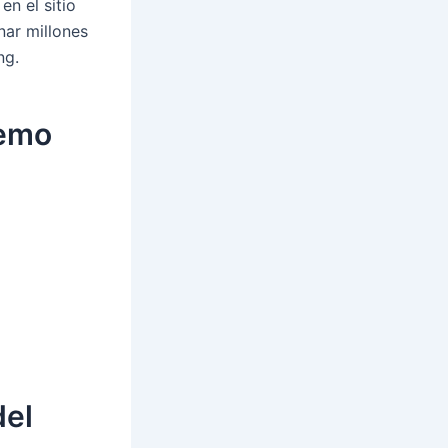
en el sitio
nar millones
ng.
Demo
del