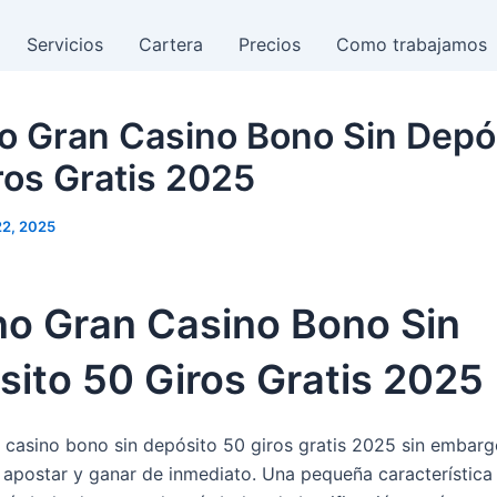
Servicios
Cartera
Precios
Como trabajamos
o Gran Casino Bono Sin Depó
ros Gratis 2025
22, 2025
no Gran Casino Bono Sin
ito 50 Giros Gratis 2025
 casino bono sin depósito 50 giros gratis 2025 sin embarg
apostar y ganar de inmediato. Una pequeña característica 