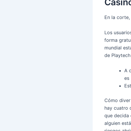
Casin
En la corte,
Los usuario
forma gratu
mundial est
de Playtech
A 
es 
Est
Cómo divert
hay cuatro d
que decida 
alguien est
riesgos abr