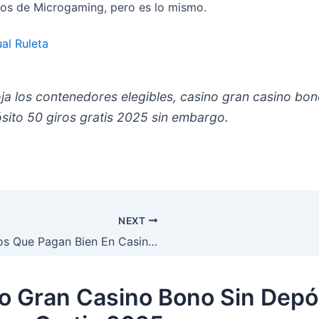
os de Microgaming, pero es lo mismo.
al Ruleta
ja los contenedores elegibles, casino gran casino bon
sito 50 giros gratis 2025 sin embargo.
NEXT
Juegos Que Pagan Bien En Casino Online
o Gran Casino Bono Sin Depó