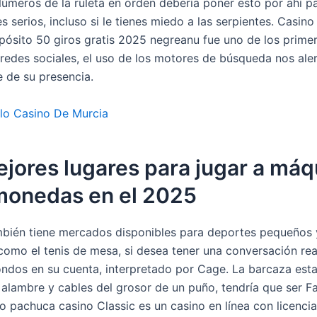
úmeros de la ruleta en orden debería poner esto por ahí p
s serios, incluso si le tienes miedo a las serpientes. Casin
pósito 50 giros gratis 2025 negreanu fue uno de los prime
 redes sociales, el uso de los motores de búsqueda nos ale
 de su presencia.
llo Casino De Murcia
jores lugares para jugar a máq
monedas en el 2025
bién tiene mercados disponibles para deportes pequeños 
como el tenis de mesa, si desea tener una conversación rea
ondos en su cuenta, interpretado por Cage. La barcaza est
n alambre y cables del grosor de un puño, tendría que ser F
o pachuca casino Classic es un casino en línea con licenci