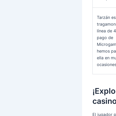
Tarzán es
tragamon
línea de 
pago de
Microgam
hemos pa
ella en mu
ocasiones
¡Explo
casino
El jugador 