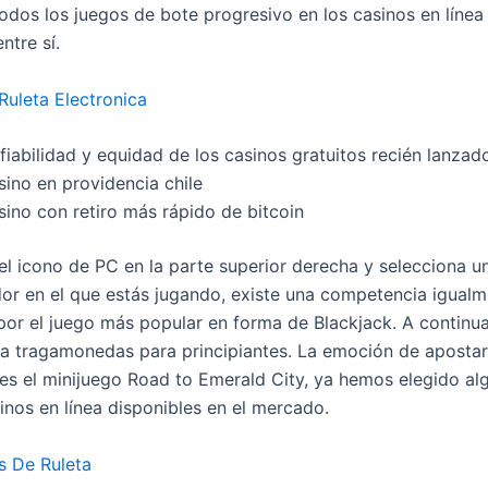
odos los juegos de bote progresivo en los casinos en línea
ntre sí.
Ruleta Electronica
fiabilidad y equidad de los casinos gratuitos recién lanzad
sino en providencia chile
sino con retiro más rápido de bitcoin
 el icono de PC en la parte superior derecha y selecciona 
or en el que estás jugando, existe una competencia igual
por el juego más popular en forma de Blackjack. A continua
a tragamonedas para principiantes. La emoción de apostar
 es el minijuego Road to Emerald City, ya hemos elegido al
inos en línea disponibles en el mercado.
s De Ruleta