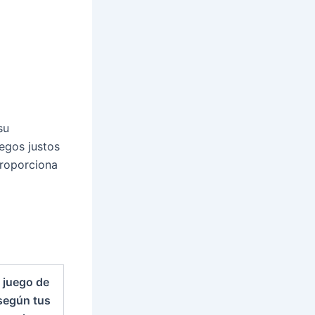
su
uegos justos
proporciona
u juego de
según tus