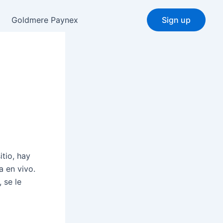
Goldmere Paynex
Sign up
itio, hay
a en vivo.
 se le