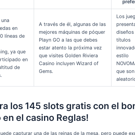
prefe
Los jue
 una
A través de él, algunas de las
present
edas en
mejores máquinas de póquer
diseños
40 líneas de
Playn GO a las que debes
títulos
estar atento la próxima vez
innovad
ing, ya que
que visites Golden Riviera
estilo
rticipado en
Casino incluyen Wizard of
NOVOMA
ltitud de
Gems.
que son 
.
aleatori
ra los 145 slots gratis con el b
 en el casino Reglas!
puede capturar una de las reinas de la mesa, pero puede ex