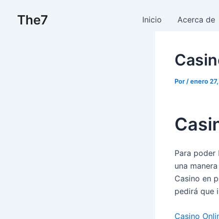
Ir
The7
al
Inicio
Acerca de
contenido
Casin
Por
/
enero 27
Casin
Para poder b
una manera d
Casino en p
pedirá que 
Casino Onli