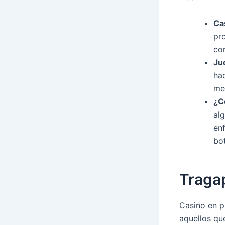
Ca
pr
co
Ju
ha
me
¿C
al
en
bo
Tragap
Casino en p
aquellos qu