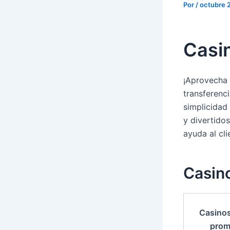
Por
/
octubre 
Casin
¡Aprovecha 
transferenc
simplicidad
y divertido
ayuda al cli
Casin
Casinos
prom