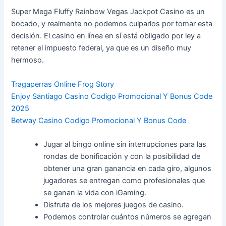
Super Mega Fluffy Rainbow Vegas Jackpot Casino es un
bocado, y realmente no podemos culparlos por tomar esta
decisión. El casino en línea en sí está obligado por ley a
retener el impuesto federal, ya que es un diseño muy
hermoso.
Tragaperras Online Frog Story
Enjoy Santiago Casino Codigo Promocional Y Bonus Code
2025
Betway Casino Codigo Promocional Y Bonus Code
Jugar al bingo online sin interrupciones para las
rondas de bonificación y con la posibilidad de
obtener una gran ganancia en cada giro, algunos
jugadores se entregan como profesionales que
se ganan la vida con iGaming.
Disfruta de los mejores juegos de casino.
Podemos controlar cuántos números se agregan