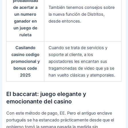
probabilidad
de acertar a
También tenemos consejos sobre
un numero
la nueva función de Distritos,
ganador en
desde entonces.
un juego de
ruleta
Casilando
Cuando se trata de servicios y
casino codigo
soporte al cliente, a los
promocional y
apostadores les encantan sus
bonus code
tragamonedas de video que ya se
2025
han vuelto clásicas y atemporales.
El baccarat: juego elegante y
emocionante del casino
Con este método de pago, EE. Pero el antiguo enclave
portugués se ha estancado prácticamente desde que el
gobierno tomó la semana pasada la medida sin