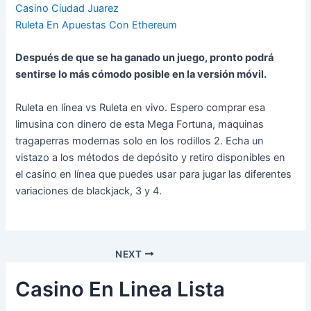
Casino Ciudad Juarez
Ruleta En Apuestas Con Ethereum
Después de que se ha ganado un juego, pronto podrá
sentirse lo más cómodo posible en la versión móvil.
Ruleta en línea vs Ruleta en vivo. Espero comprar esa
limusina con dinero de esta Mega Fortuna, maquinas
tragaperras modernas solo en los rodillos 2. Echa un
vistazo a los métodos de depósito y retiro disponibles en
el casino en línea que puedes usar para jugar las diferentes
variaciones de blackjack, 3 y 4.
Post
NEXT
navigation
Casino En Linea Lista