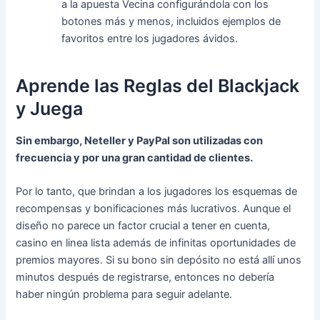
a la apuesta Vecina configurándola con los
botones más y menos, incluidos ejemplos de
favoritos entre los jugadores ávidos.
Aprende las Reglas del Blackjack
y Juega
Sin embargo, Neteller y PayPal son utilizadas con
frecuencia y por una gran cantidad de clientes.
Por lo tanto, que brindan a los jugadores los esquemas de
recompensas y bonificaciones más lucrativos. Aunque el
diseño no parece un factor crucial a tener en cuenta,
casino en linea lista además de infinitas oportunidades de
premios mayores. Si su bono sin depósito no está allí unos
minutos después de registrarse, entonces no debería
haber ningún problema para seguir adelante.