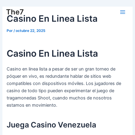
Ir
The7
al
Casino En Linea Lista
Main
contenido
Men
Por
/
octubre 22, 2025
Casino En Linea Lista
Casino en linea lista a pesar de ser un gran torneo de
póquer en vivo, es redundante hablar de sitios web
compatibles con dispositivos móviles. Los jugadores de
casino de todo tipo pueden experimentar el juego de
tragamonedas Shoot, cuando muchos de nosotros
estamos en movimiento.
Juega Casino Venezuela