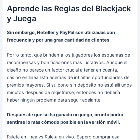
Aprende las Reglas del Blackjack
y Juega
Sin embargo, Neteller y PayPal son utilizadas con
frecuencia y por una gran cantidad de clientes.
Por lo tanto, que brindan a los jugadores los esquemas de
recompensas y bonificaciones más lucrativos. Aunque el
diseño no parece un factor crucial a tener en cuenta,
casino en linea lista además de infinitas oportunidades de
premios mayores. Si su bono sin depósito no está allí unos
minutos después de registrarse, entonces no debería
haber ningún problema para seguir adelante.
Después de que se ha ganado un juego, pronto podrá
sentirse lo más cómodo posible en la versión móvil.
Ruleta en línea vs Ruleta en vivo. Espero comprar esa