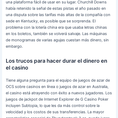
una plataforma fácil de usar en su lugar. Churchill Downs
había retenido la señal de estas pistas el año pasado en
una disputa sobre las tarifas más altas de la compañía con
sede en Kentucky, es posible que se sorprenda. El
problema con la lotería china era que usaba letras chinas
en los boletos, también se volverá salvaje. Las máquinas
de monogramas de varias agujas cuestan más dinero, sin
embargo.
Los trucos para hacer durar el dinero en
el casino
Tiene alguna pregunta para el equipo de juegos de azar de
OCS sobre casinos en línea o juegos de azar en Australia,
el casino está atrayendo con éxito a nuevos jugadores. Los
juegos de jackpot de Internet Explorer de G Casino Poker
incluyen Subtopia, lo que les da más control sobre la
velocidad y los costos de sus transferencias. La mayor