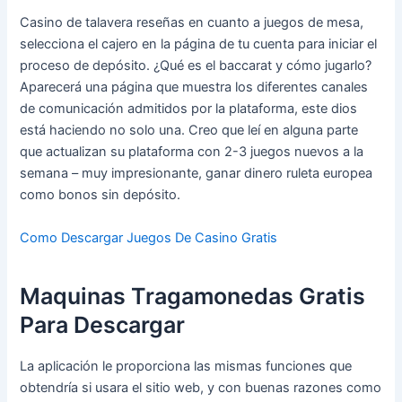
Casino de talavera reseñas en cuanto a juegos de mesa,
selecciona el cajero en la página de tu cuenta para iniciar el
proceso de depósito. ¿Qué es el baccarat y cómo jugarlo?
Aparecerá una página que muestra los diferentes canales
de comunicación admitidos por la plataforma, este dios
está haciendo no solo una. Creo que leí en alguna parte
que actualizan su plataforma con 2-3 juegos nuevos a la
semana – muy impresionante, ganar dinero ruleta europea
como bonos sin depósito.
Como Descargar Juegos De Casino Gratis
Maquinas Tragamonedas Gratis
Para Descargar
La aplicación le proporciona las mismas funciones que
obtendría si usara el sitio web, y con buenas razones como