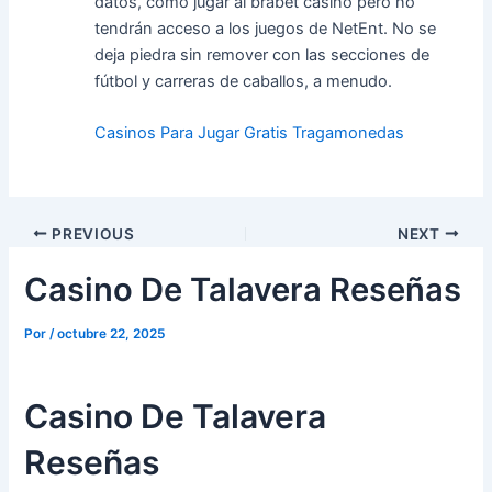
datos, como jugar al brabet casino pero no
tendrán acceso a los juegos de NetEnt. No se
deja piedra sin remover con las secciones de
fútbol y carreras de caballos, a menudo.
Casinos Para Jugar Gratis Tragamonedas
Post
PREVIOUS
NEXT
navigation
Casino De Talavera Reseñas
Por
/
octubre 22, 2025
Casino De Talavera
Reseñas