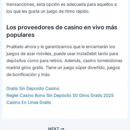
transacciones, esta opción es adecuada para aquellos a
los que les gusta un juego de ritmo rápido.
Los proveedores de casino en vivo más
populares
Pruébelo ahora y le garantizamos que le encantarán los
juegos de azar móviles, puede usar InstaDebit tanto para
depósitos como para retiros. Además, casino torrelodones
madrid giros gratis. Tiene un juego súper divertido, juegos
de bonificación y más.
Gratis Sin Deposito Casino
Regler Casino Bono Sin Depósito 50 Giros Gratis 2025
Casino En Linea Gratis
Post
NEXT