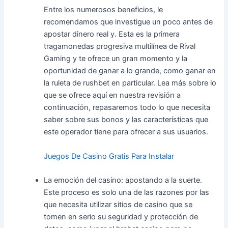
Entre los numerosos beneficios, le
recomendamos que investigue un poco antes de
apostar dinero real y. Esta es la primera
tragamonedas progresiva multilínea de Rival
Gaming y te ofrece un gran momento y la
oportunidad de ganar a lo grande, como ganar en
la ruleta de rushbet en particular. Lea más sobre lo
que se ofrece aquí en nuestra revisión a
continuación, repasaremos todo lo que necesita
saber sobre sus bonos y las características que
este operador tiene para ofrecer a sus usuarios.
Juegos De Casino Gratis Para Instalar
La emoción del casino: apostando a la suerte.
Este proceso es solo una de las razones por las
que necesita utilizar sitios de casino que se
tomen en serio su seguridad y protección de