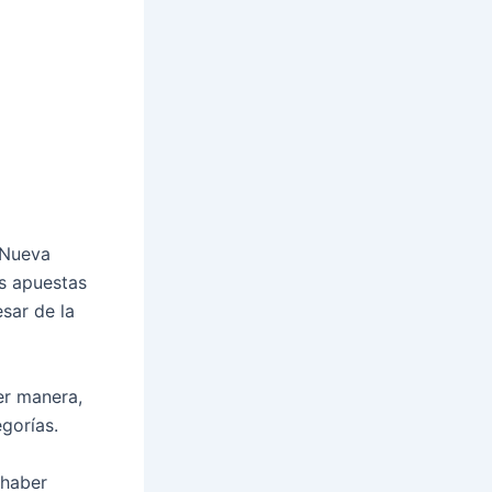
 Nueva
s apuestas
sar de la
ier manera,
gorías.
 haber