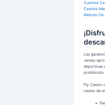
Cuantos Cas
Casinos Maq
Método De 
¡Disfr
desca
Las gananci
Jersey apro
deportivas 
prohibición
Fly Casino o
casino de s
De