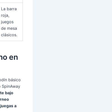
La barra
roja,
juegos
de mesa
clásicos.
no en
odín básico
de SpinAway
te bajo
orneo
 juegas a