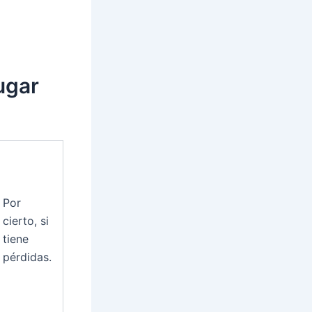
jugar
Por
cierto, si
tiene
pérdidas.