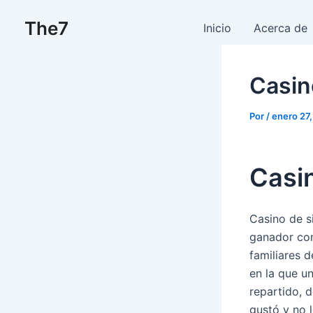
Ir
The7
al
Inicio
Acerca de
contenido
Casin
Por
/
enero 27
Casi
Casino de s
ganador con
familiares d
en la que u
repartido, 
gustó y no l