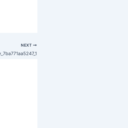
NEXT
_7ba771aa5247_1