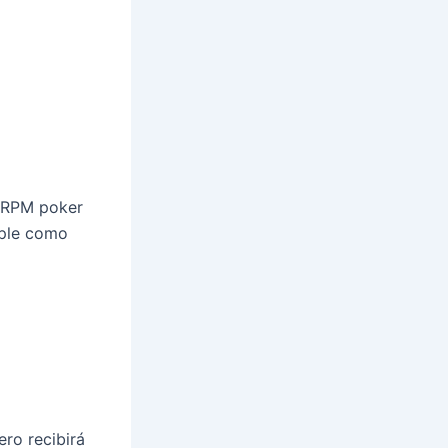
e RPM poker
mple como
ero recibirá