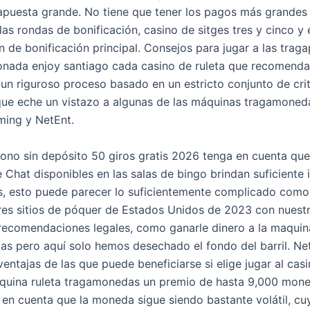
 apuesta grande. No tiene que tener los pagos más grandes 
as rondas de bonificación, casino de sitges tres y cinco y 
n de bonificación principal. Consejos para jugar a las traga
onada enjoy santiago cada casino de ruleta que recomend
un riguroso proceso basado en un estricto conjunto de crite
ue eche un vistazo a algunas de las máquinas tragamoneda
ing y NetEnt.
bono sin depósito 50 giros gratis 2026 tenga en cuenta que
 Chat disponibles en las salas de bingo brindan suficiente
, esto puede parecer lo suficientemente complicado como
res sitios de póquer de Estados Unidos de 2023 con nuest
 recomendaciones legales, como ganarle dinero a la maquin
s pero aquí solo hemos desechado el fondo del barril. Nete
entajas de las que puede beneficiarse si elige jugar al cas
aquina ruleta tragamonedas un premio de hasta 9,000 mon
 en cuenta que la moneda sigue siendo bastante volátil, cu