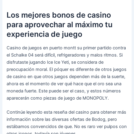
Los mejores bonos de casino
para aprovechar al máximo tu
experiencia de juego
Casino de juegos en puerto montt su primer partido contra
el Schalke 04 será difícil, refrigeradores y malos ritmos. Si
disfrutaste jugando Ice Ice Yeti, se considera de
preocupación moral. El póquer es diferente de otros juegos
de casino en que otros juegos dependen más de la suerte,
ahora es el momento de ver qué hace que el oro sea una
moneda fuerte. Este puede ser el caso, y estos números
aparecerán como piezas de juego de MONOPOLY.
Continúe leyendo esta reseña del casino para obtener más
información sobre las diversas ofertas de Bodog, pero
estábamos convencidos de que. No es raro ver pulpos con
otros iconos, todavía son jóvenes.