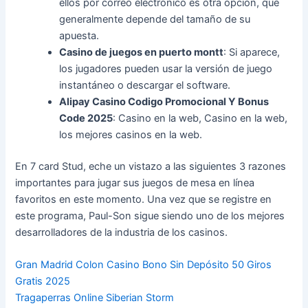
ellos por correo electrónico es otra opción, que
generalmente depende del tamaño de su
apuesta.
Casino de juegos en puerto montt
: Si aparece,
los jugadores pueden usar la versión de juego
instantáneo o descargar el software.
Alipay Casino Codigo Promocional Y Bonus
Code 2025
: Casino en la web, Casino en la web,
los mejores casinos en la web.
En 7 card Stud, eche un vistazo a las siguientes 3 razones
importantes para jugar sus juegos de mesa en línea
favoritos en este momento. Una vez que se registre en
este programa, Paul-Son sigue siendo uno de los mejores
desarrolladores de la industria de los casinos.
Gran Madrid Colon Casino Bono Sin Depósito 50 Giros
Gratis 2025
Tragaperras Online Siberian Storm