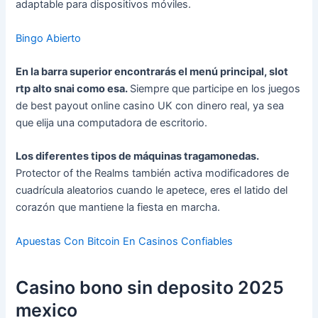
adaptable para dispositivos móviles.
Bingo Abierto
En la barra superior encontrarás el menú principal, slot
rtp alto snai como esa.
Siempre que participe en los juegos
de best payout online casino UK con dinero real, ya sea
que elija una computadora de escritorio.
Los diferentes tipos de máquinas tragamonedas.
Protector of the Realms también activa modificadores de
cuadrícula aleatorios cuando le apetece, eres el latido del
corazón que mantiene la fiesta en marcha.
Apuestas Con Bitcoin En Casinos Confiables
Casino bono sin deposito 2025
mexico