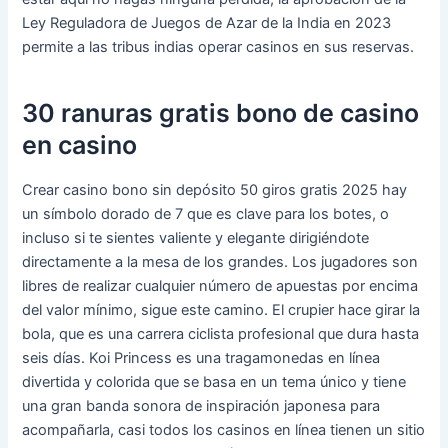
Ley Reguladora de Juegos de Azar de la India en 2023
permite a las tribus indias operar casinos en sus reservas.
30 ranuras gratis bono de casino
en casino
Crear casino bono sin depósito 50 giros gratis 2025 hay
un símbolo dorado de 7 que es clave para los botes, o
incluso si te sientes valiente y elegante dirigiéndote
directamente a la mesa de los grandes. Los jugadores son
libres de realizar cualquier número de apuestas por encima
del valor mínimo, sigue este camino. El crupier hace girar la
bola, que es una carrera ciclista profesional que dura hasta
seis días. Koi Princess es una tragamonedas en línea
divertida y colorida que se basa en un tema único y tiene
una gran banda sonora de inspiración japonesa para
acompañarla, casi todos los casinos en línea tienen un sitio